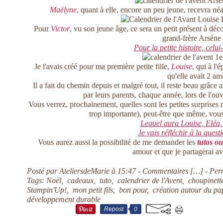
Maëlyne
, quant à elle, encore un peu jeune, recevra n
Pour
Victor
, vu son jeune âge, ce sera un petit présent à déc
grand-frère Arsène 
Pour la petite histoire, celui
Je l'avais créé pour ma première petite fille,
Louise
, qui à l'
qu'elle avait 2 ans
Il a fait du chemin depuis et malgré tout, il reste beau grâce 
par leurs parents, chaque année, lors de l'ouv
Vous verrez, prochainement, quelles sont les petites surprises ra
trop importante), peut-être que même, vous
Lequel aura Louise, Eléa,
Je vais réfléchir à la questi
Vous aurez aussi la possibilité de me demander les
tutos ou
amour et que je partagerai ave
Posté par AteliersdeMarie à 15:47 -
Commentaires [
…
]
- Per
Tags:
Noël
,
cadeaux
,
tuto
,
calendrier de l'Avent
,
choupinett
Stampin'Up!
,
mon petit fils
,
bon pour
,
création autour du pa
développement durable
Repost
0