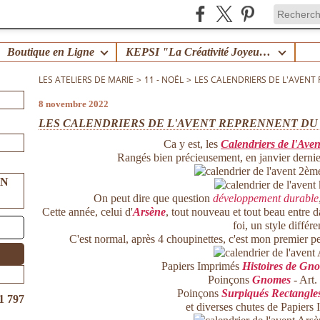
Boutique en Ligne
KEPSI "La Créativité Joyeuse en Famille" !
LES ATELIERS DE MARIE
>
11 - NOËL
>
LES CALENDRIERS DE L'AVENT 
8 novembre 2022
LES CALENDRIERS DE L'AVENT REPRENNENT DU 
Ca y est, les
Calendriers de l'Aven
Rangés bien précieusement, en janvier dernier
UN
On peut dire que question
développement durable
Cette année, celui d'
Arsène
, tout nouveau et tout beau entre d
foi, un style différe
C'est normal, après 4 choupinettes, c'est mon premier pe
Papiers Imprimés
Histoires de Gn
Poinçons
Gnomes
- Art
Poinçons
Surpiqués Rectangle
1 797
et diverses chutes de Papier