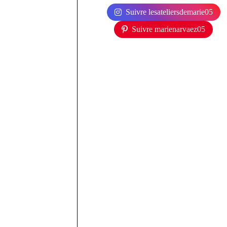
Suivre lesateliersdemarie05
Suivre marienarvaez05