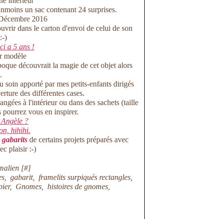
éanmoins un sac contenant 24 surprises.
ouvrir dans le carton d'envoi de celui de son
:-)
-ci a 5 ans !
époque découvrait la magie de cet objet alors
.
au soin apporté par mes petits-enfants dirigés
erture des différentes cases.
ngées à l'intérieur ou dans des sachets (taille
 pourrez vous en inspirer.
 Angèle ?
on, hihihi.
 gabarits
de certains projets préparés avec
c plaisir :-)
malien [
#
]
es
,
gabarit
,
framelits surpiqués rectangles
,
pier
,
Gnomes
,
histoires de gnomes
,