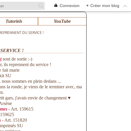
Connexion
+
Créer mon blog
Tutoriels
YouTube
REPRENNENT DU SERVICE !
SERVICE !
t
sont de sortie :-)
, ils reprennent du service !
, nous sommes en plein dedans ...
ans la ronde, je viens de le terminer avec, ma
nt.
tit gars, j'avais envie de changement ♥
omes
- Art. 159615
. 159625
s
- Art. 151820
s Imprimés SU