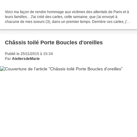
Voici ma façon de rendre hommage aux victimes des attentats de Paris et à
leurs familles... J'ai créé des cartes, cette semaine, que j'ai envoyé à
chacune de mes soeurs (3), dans un premier temps. Derrière ces cartes, j'ai
collé une feuille blanche (plus...
Châssis toilé Porte Boucles d'oreilles
Publié le 25/11/2015 à 15:34
Par
AteliersdeMarie