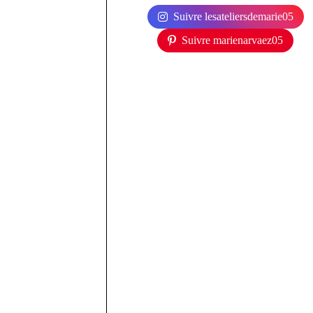
Suivre lesateliersdemarie05
Suivre marienarvaez05