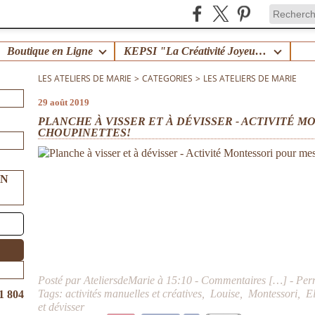
Boutique en Ligne
KEPSI "La Créativité Joyeuse en Famille" !
LES ATELIERS DE MARIE
>
CATEGORIES
>
LES ATELIERS DE MARIE
29 août 2019
PLANCHE À VISSER ET À DÉVISSER - ACTIVITÉ M
CHOUPINETTES!
UN
Posté par AteliersdeMarie à 15:10 -
Commentaires [
…
]
- Per
Tags:
activités manuelles et créatives
,
Louise
,
Montessori
,
E
1 804
et dévisser