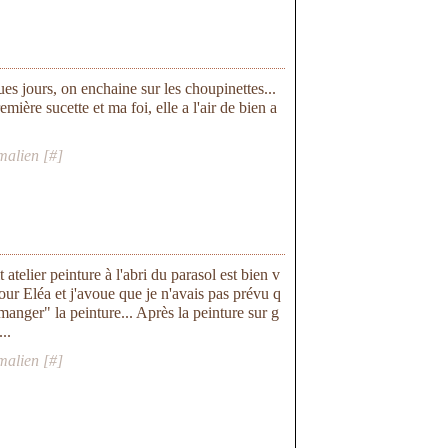
s jours, on enchaine sur les choupinettes...
ière sucette et ma foi, elle a l'air de bien a
malien [
#
]
it atelier peinture à l'abri du parasol est bien v
pour Eléa et j'avoue que je n'avais pas prévu q
 "manger" la peinture... Après la peinture sur g
..
malien [
#
]