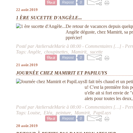
Repost
0
22 août 2019
1 ÈRE SUCETTE D'ANGÈLE...
De retour de vacances depuis quelque
Angèle déguste, chez Mamirit, sa prem
pprécier!
Posté par AteliersdeMarie à 08:00 -
Commentaires [
…
]
- Per
Tags:
Angèle
,
choupinettes
,
Mamirit
,
sucette
Repost
0
21 août 2019
JOURNÉE CHEZ MAMIRIT ET PAPILUYS
Il fait très chaud et un pet
u! C'est la première fois 
u'elle ait si fort envie de
alets pour toutes les deux,.
Posté par AteliersdeMarie à 08:00 -
Commentaires [
…
]
- Per
Tags:
Louise
,
Eléa
,
peinture
,
Mamirit
,
PapiLuys
Repost
0
20 août 2019