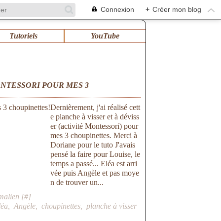
Connexion
+
Créer mon blog
Tutoriels
YouTube
ONTESSORI POUR MES 3
Dernièrement, j'ai réalisé cett
e planche à visser et à déviss
er (activité Montessori) pour
mes 3 choupinettes. Merci à
Doriane pour le tuto J'avais
pensé la faire pour Louise, le
temps a passé... Eléa est arri
vée puis Angèle et pas moye
n de trouver un...
malien [
#
]
léa
,
Angèle
,
choupinettes
,
planche à visser