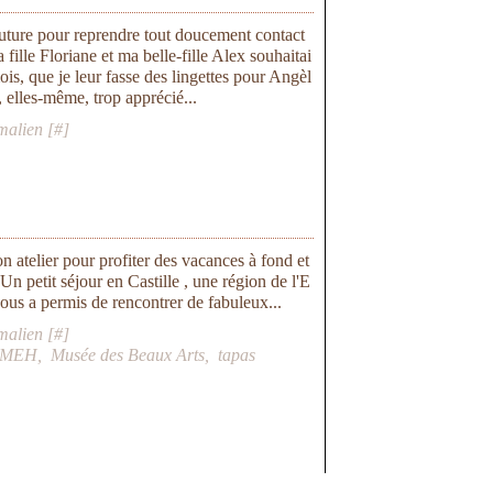
uture pour reprendre tout doucement contact
ille Floriane et ma belle-fille Alex souhaitai
is, que je leur fasse des lingettes pour Angèl
, elles-même, trop apprécié...
malien [
#
]
on atelier pour profiter des vacances à fond et
Un petit séjour en Castille , une région de l'E
ous a permis de rencontrer de fabuleux...
malien [
#
]
MEH
,
Musée des Beaux Arts
,
tapas