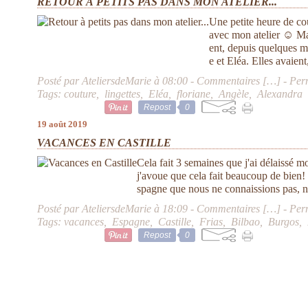
RETOUR À PETITS PAS DANS MON ATELIER...
Une petite heure de co
avec mon atelier ☺ Ma f
ent, depuis quelques mo
e et Eléa. Elles avaient
Posté par AteliersdeMarie à 08:00 -
Commentaires [
…
]
- Per
Tags:
couture
,
lingettes
,
Eléa
,
floriane
,
Angèle
,
Alexandra
Repost
0
19 août 2019
VACANCES EN CASTILLE
Cela fait 3 semaines que j'ai délaissé m
j'avoue que cela fait beaucoup de bien! 
spagne que nous ne connaissions pas, n
Posté par AteliersdeMarie à 18:09 -
Commentaires [
…
]
- Per
Tags:
vacances
,
Espagne
,
Castille
,
Frias
,
Bilbao
,
Burgos
,
Repost
0