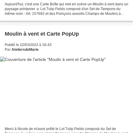
Aujourd'hui, c'est une Carte Boîte qui met en scène un Moulin à vent dans un
paysage printanier ☺ Lot Tulip Fields composé d'un Set de Tampons du
même nom - Art. 157682 et des Poinçons assortis Champs de Moulins à
Vent - Art. 157683 Papiers Imprimés Nouveaux...
Moulin à vent et Carte PopUp
Publié le 22/03/2022 à 16:43
Par
AteliersdeMarie
Merci à Nicole de m'avoir prêté le Lot Tulip Fields composé du Set de