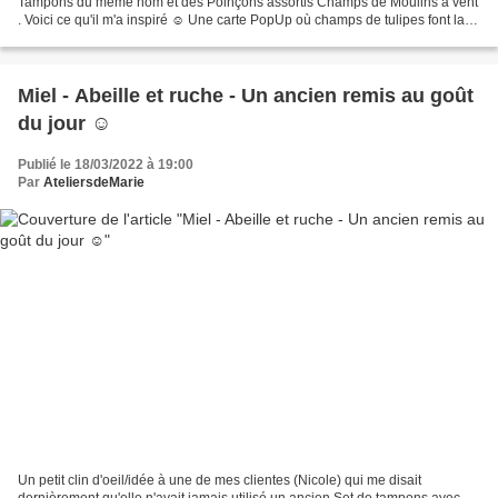
Tampons du même nom et des Poinçons assortis Champs de Moulins à vent
. Voici ce qu'il m'a inspiré ☺ Une carte PopUp où champs de tulipes font la
part belle au moulin
Miel - Abeille et ruche - Un ancien remis au goût
du jour ☺
Publié le 18/03/2022 à 19:00
Par
AteliersdeMarie
Un petit clin d'oeil/idée à une de mes clientes (Nicole) qui me disait
dernièrement qu'elle n'avait jamais utilisé un ancien Set de tampons avec