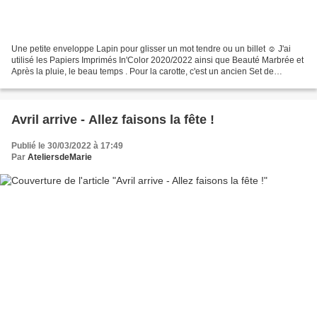
Une petite enveloppe Lapin pour glisser un mot tendre ou un billet ☺ J'ai
utilisé les Papiers Imprimés In'Color 2020/2022 ainsi que Beauté Marbrée et
Après la pluie, le beau temps . Pour la carotte, c'est un ancien Set de
Tampons qui a été ressorti Panier...
Avril arrive - Allez faisons la fête !
Publié le 30/03/2022 à 17:49
Par
AteliersdeMarie