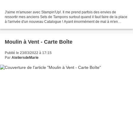
J'aime m'amuser avec Stampin'Up!. Il me prend parfois des envies de
ressortir mes anciens Sets de Tampons surtout quand il faut faire de la place
à l'arrivée d'un nouveau Catalogue ! Ayant énormément de mal à m'en
séparer, je me donne le challenge de...
Moulin à Vent - Carte Boîte
Publié le 23/03/2022 à 17:15
Par
AteliersdeMarie