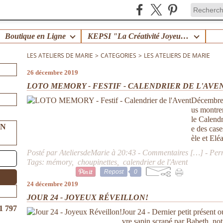
Boutique en Ligne
KEPSI "La Créativité Joyeuse en Famille" !
LES ATELIERS DE MARIE
>
CATEGORIES
>
LES ATELIERS DE MARIE
26 décembre 2019
LOTO MEMORY - FESTIF - CALENDRIER DE L'AVE
Décembre e
us montrer
le Calendr
UN
e des case
èle et Elé
Posté par AteliersdeMarie à 20:43 -
Commentaires [
…
]
- Per
Tags:
mémory
,
choupinettes
,
calendrier de l'Avent
Repost
0
24 décembre 2019
JOUR 24 - JOYEUX RÉVEILLON!
1 797
Jour 24 - Dernier petit présent o
vre sapin scrapé par Babeth, no