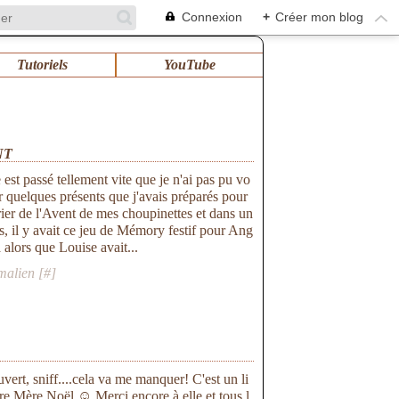
Connexion
+
Créer mon blog
Tutoriels
YouTube
NT
st passé tellement vite que je n'ai pas pu vo
 quelques présents que j'avais préparés pour
ier de l'Avent de mes choupinettes et dans un
s, il y avait ce jeu de Mémory festif pour Ang
a alors que Louise avait...
malien [
#
]
uvert, sniff....cela va me manquer! C'est un li
tre Mère Noël ☺ Merci encore à elle et tous l