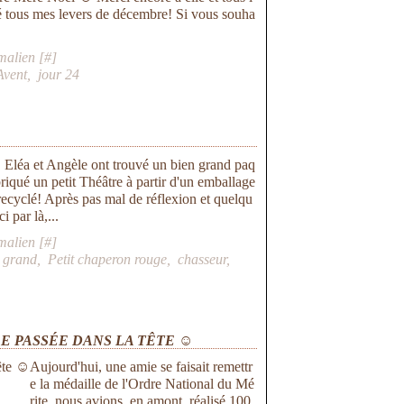
llé tous mes levers de décembre! Si vous souha
malien [
#
]
Avent
,
jour 24
3 , Eléa et Angèle ont trouvé un bien grand paq
fabriqué un petit Théâtre à partir d'un emballage
recyclé! Après pas mal de réflexion et quelqu
i par là,...
malien [
#
]
 grand
,
Petit chaperon rouge
,
chasseur
,
E PASSÉE DANS LA TÊTE ☺
Aujourd'hui, une amie se faisait remettr
e la médaille de l'Ordre National du Mé
rite, nous avions, en amont, réalisé 100