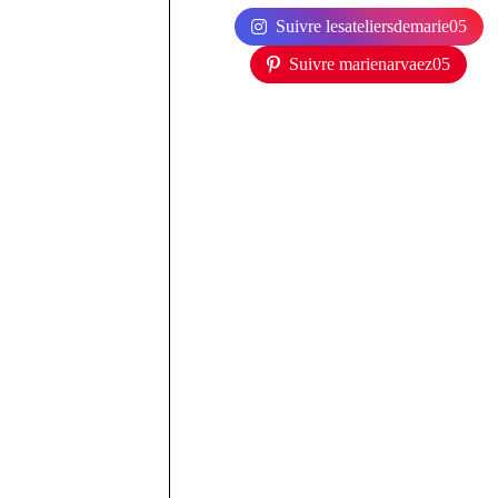
Suivre lesateliersdemarie05
Suivre marienarvaez05