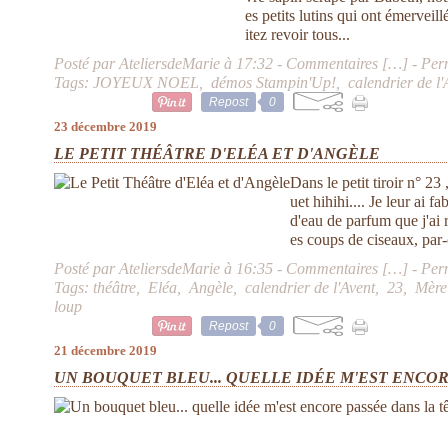
es petits lutins qui ont émervei
itez revoir tous...
Posté par AteliersdeMarie à 17:32 -
Commentaires [
…
]
- Per
Tags:
JOYEUX NOEL
,
démos Stampin'Up!
,
calendrier de l'
Repost
0
23 décembre 2019
LE PETIT THÉÂTRE D'ELÉA ET D'ANGÈLE
Dans le petit tiroir n° 2
uet hihihi.... Je leur ai 
d'eau de parfum que j'ai 
es coups de ciseaux, par-c
Posté par AteliersdeMarie à 16:35 -
Commentaires [
…
]
- Per
Tags:
théâtre
,
Eléa
,
Angèle
,
calendrier de l'Avent
,
23
,
Mère
loup
Repost
0
21 décembre 2019
UN BOUQUET BLEU... QUELLE IDÉE M'EST ENCOR