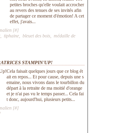
petites broches qu'elle voulait accrocher
au revers des tenues de ses invités afin
de partager ce moment d'émotion! A cet
effet, j'avais...
malien [
#
]
t
,
tiphaine
,
bleuet des bois
,
médaille de
RATRICES STAMPIN'UP!
Cela faisait quelques jours que ce blog ét
ait en repos... Et pour cause, depuis une s
emaine, nous vivons dans le tourbillon du
départ à la retraite de ma moitié d'orange
et je n'ai pas vu le temps passer... Cela fai
t donc, aujourd'hui, plusieurs petits...
malien [
#
]
!