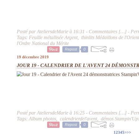
Posté par AteliersdeMarie à 16:31 -
Commentaires [
…
]
- Per
Tags:
Feuille métallisée Argent
,
thinlits Médaillons de l'Orien
l'Ordre National du Mérite
Repost
0
19 décembre 2019
JOUR 19 - CALENDRIER DE L'AVENT 24 DÉMONST
Posté par AteliersdeMarie à 16:25 -
Commentaires [
…
]
- Per
Tags:
Album photos
,
calendrierdel'avent
,
démos Stampin'Up
Repost
0
1
2
3
4
5
>
>>