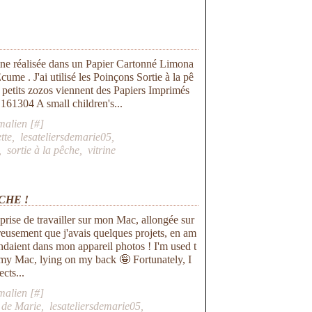
tine réalisée dans un Papier Cartonné Limona
Ecume . J'ai utilisé les Poinçons Sortie à la pê
 petits zozos viennent des Papiers Imprimés
161304 A small children's...
malien [
#
]
tte
,
lesateliersdemarie05
,
,
sortie à la pêche
,
vitrine
CHE !
 prise de travailler sur mon Mac, allongée sur
eusement que j'avais quelques projets, en am
endaient dans mon appareil photos ! I'm used t
my Mac, lying on my back 🤪 Fortunately, I
cts...
malien [
#
]
 de Marie
,
lesateliersdemarie05
,