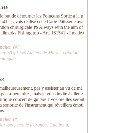
ÊCHE
le but de détourner les Poinçons Sortie à la p
541 - j'avais réalisé cette Carte Pâtisserie ava
ntion chirurgicale 🧁 Always with the aim of
Hallmarks Fishing trip - Art. 161541 - I made t
malien [
#
]
ampin'Up! Les Ateliers de Marie
,
création
boutiques
23
 malheureusement, pas y assister au vu de ma
ost-opératoire , mais je vous invite à aller é
ifique concert de guitare ! Vos oreilles seront
a sonorité de l'instrument qui réveillera émoti
ns...
malien [
#
]
Narvaez
,
moitié d'orange
,
Luc botta
,