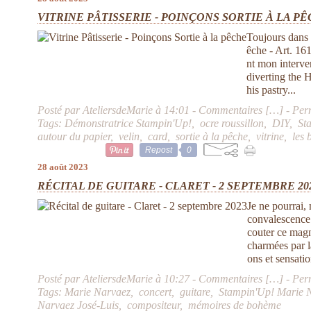
VITRINE PÂTISSERIE - POINÇONS SORTIE À LA P
Toujours dans 
êche - Art. 161
nt mon interve
diverting the 
his pastry...
Posté par AteliersdeMarie à 14:01 -
Commentaires [
…
]
- Per
Tags:
Démonstratrice Stampin'Up!
,
ocre roussillon
,
DIY
,
St
autour du papier
,
velin
,
card
,
sortie à la pêche
,
vitrine
,
les 
Repost
0
28 août 2023
RÉCITAL DE GUITARE - CLARET - 2 SEPTEMBRE 20
Je ne pourrai,
convalescence p
couter ce magn
charmées par l
ons et sensatio
Posté par AteliersdeMarie à 10:27 -
Commentaires [
…
]
- Per
Tags:
Marie Narvaez
,
concert
,
guitare
,
Stampin'Up! Marie 
Narvaez José-Luis
,
compositeur
,
mémoires de bohème