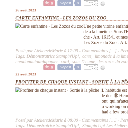
Repost
0
26 août 2023
CARTE ENFANTINE - LES ZOZOS DU ZOO
Une petite vitrine enfan
de à la limette et Sous l'
che - Art. 161541 et mes
Les Zozos du Zoo - Art. 
Posté par AteliersdeMarie à 17:09 -
Commentaires [
…
]
- Per
Tags:
Démonstratrice Stampin'Up!
,
carte
,
limonade à la lime
creationautourdupapier
,
card
,
sous l'écume
,
les zozos du zoo
Repost
0
22 août 2023
PROFITER DE CHAQUE INSTANT - SORTIE À LA PÊ
L'habitude est
le dos 🤪 Heur
ont, qui m'att
o working on 
had a few proje
Posté par AteliersdeMarie à 08:00 -
Commentaires [
…
]
- Per
Tags:
Démonstratrice Stampin'Up!
,
Stampin'Up! Les Ateliers