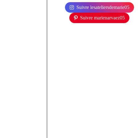
Suivre lesateliersdemarie05
Suivre marienarvaez05