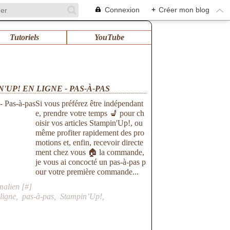
Connexion
+
Créer mon blog
Tutoriels
YouTube
UP! EN LIGNE - PAS-À-PAS
Si vous préférez être indépendant
e, prendre votre temps 💺 pour ch
oisir vos articles Stampin'Up!, ou
même profiter rapidement des pro
motions et, enfin, recevoir directe
ment chez vous 🏠 la commande,
je vous ai concocté un pas-à-pas p
our votre première commande...
malien [
#
]
ligne
,
pas-à-pas
,
Stampin’Up!
,