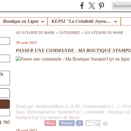
Boutique en Ligne
KEPSI "La Créativité Joyeuse en Famille" !
LES ATELIERS DE MARIE
>
CATEGORIES
>
LES ATELIERS DE MARIE
30 août 2023
PASSER UNE COMMANDE - MA BOUTIQUE STAMPIN'
UN
Posté par AteliersdeMarie à 11:46 -
Commentaires [
…
]
- Per
Tags:
Démonstratrice Stampin'Up!
,
commande
,
boutique en 
Stampin'Up! Les Ateliers de Marie
1 797
Repost
0
28 août 2023