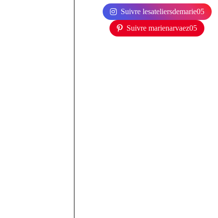
Suivre lesateliersdemarie05
Suivre marienarvaez05