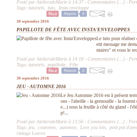
Posté par AteliersdeMarie à 14:37 -
Commentaires [
…
]
- Per
Tags:
tutoriels
,
tuto
,
Insta enveloppe
Repost
0
30 septembre 2016
PAPILLOTE DE FÊTE AVEC INSTA'ENVELOPPES
Le tuto pour réaliser 
etit message me dema
ntaires" et vous le re
Posté par AteliersdeMarie à 14:18 -
Commentaires [
…
]
- Per
Tags:
tutoriels
,
papillotte
,
Fête
Repost
0
30 septembre 2016
JEU - AUTOMNE 2016
Le Jeu Automne 2016 est à présent termi
ons - l'abeille - la grenouille - la fou
e...) sous la feuille à côté du gland - l
p!...
Posté par AteliersdeMarie à 13:56 -
Commentaires [
…
]
- Per
Tags:
jeu
,
couronne
,
automne
,
Love you lots
,
petit pot d'am
vintage Leaves