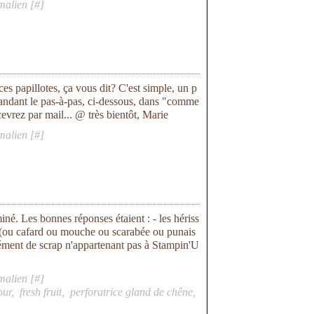
malien [
#
]
ces papillotes, ça vous dit? C'est simple, un p
ndant le pas-à-pas, ci-dessous, dans "comme
cevrez par mail... @ très bientôt, Marie
malien [
#
]
né. Les bonnes réponses étaient : - les hériss
rmi (ou cafard ou mouche ou scarabée ou punais
'élément de scrap n'appartenant pas à Stampin'U
malien [
#
]
our
,
fresh fruit
,
perforatrice gland de chêne
,