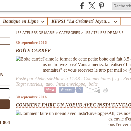
Boutique en Ligne
KEPSI "La Créativité Joyeuse en Famille" !
LES ATELIERS DE MARIE
>
CATEGORIES
>
LES ATELIERS DE MARIE
30 septembre 2016
BOÎTE CARRÉE
J'aime le format de cette petite boîte qui fait 3.
us ne trouvez pas? Vous aimeriez la réaliser? 
mentaires" et vous recevrez le tuto par mail :-) 
UN
Posté par AteliersdeMarie à 14:48 -
Commentaires [
…
]
- Per
Tags:
tutoriels
,
tuto
,
Insta enveloppe
,
boîte
Repost
0
30 septembre 2016
COMMENT FAIRE UN NOEUD AVEC INSTA'ENVEL
Ah, ces noe
ez envie d'e
1 804
ous l'enverra