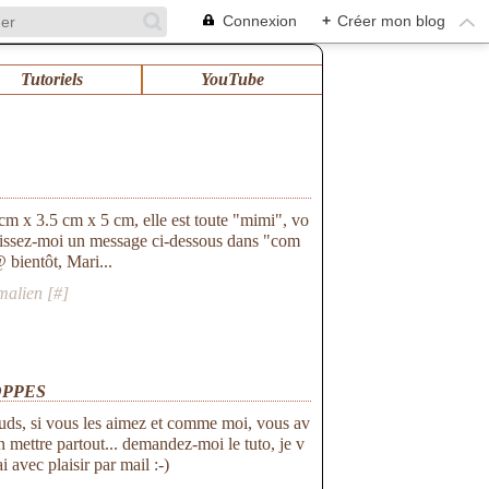
Connexion
+
Créer mon blog
Tutoriels
YouTube
5 cm x 3.5 cm x 5 cm, elle est toute "mimi", vo
Laissez-moi un message ci-dessous dans "com
@ bientôt, Mari...
malien [
#
]
OPPES
uds, si vous les aimez et comme moi, vous av
n mettre partout... demandez-moi le tuto, je v
i avec plaisir par mail :-)