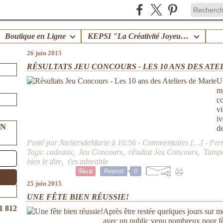
Boutique en Ligne
KEPSI "La Créativité Joyeuse en Famille" !
26 juin 2015
RÉSULTATS JEU CONCOURS - LES 10 ANS DES ATE
U
me
co
vi
iv
UN
de
Posté par AteliersdeMarie à 10:56 -
Commentaires [
…
]
- Per
Tags:
cadeaux
,
Jeu Concours
,
résultat Jeu Concours
,
Tampo
bien le dire
,
t'es adorable
Repost
0
25 juin 2015
UNE FÊTE BIEN RÉUSSIE!
1 812
Après être restée quelques jours sur 
avec un public venu nombreux pour fête