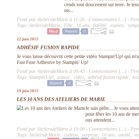
cends tout doucement sur terre. Je te
nts...
Posté par AteliersdeMarie à 11:20 -
Commentaires [
…
]
- Per
Tags:
AteliersdeMarie
,
Fête
,
10 ans
,
fidélité
,
soutien
,
sympa
Repost
0
22 juin 2015
ADHÉSIF FUSION RAPIDE
Je vous laisse découvrir cette petite vidéo Stampin'Up! qui m'
Fast Fuse Adhesive by Stampin' Up!
Posté par AteliersdeMarie à 09:45 -
Commentaires [
…
]
- Per
Tags:
Stampin'Up!
,
astuce
,
vidéo
,
adhésif fusion rapide
,
tec
Repost
0
19 juin 2015
LES 10 ANS DES ATELIERS DE MARIE
Je suis prête... Je vous att
pour fêter les 10 ans de mes 
ous attendent...
Posté par AteliersdeMarie à 19:06 -
Commentaires [
…
]
- Per
Tags:
AteliersdeMarie
,
cadeau
,
surprise
,
10 ans
,
amitié
,
ve