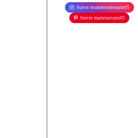
Suivre lesateliersdemarie05
Suivre marienarvaez05