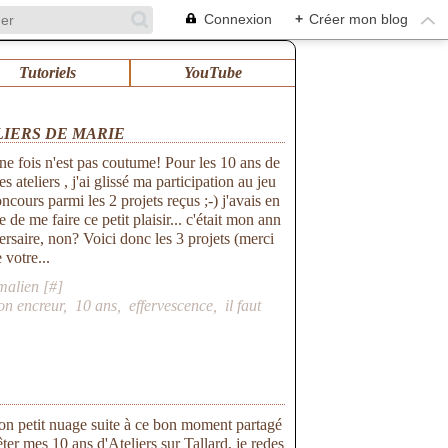
Connexion
+
Créer mon blog
Tutoriels
YouTube
LIERS DE MARIE
ne fois n'est pas coutume! Pour les 10 ans de
s ateliers , j'ai glissé ma participation au jeu
ncours parmi les 2 projets reçus ;-) j'avais en
e de me faire ce petit plaisir... c'était mon ann
ersaire, non? Voici donc les 3 projets (merci
 votre...
malien [
#
]
n encreur
,
10 ans
,
effervescence
,
il faut
mon petit nuage suite à ce bon moment partagé
r mes 10 ans d'Ateliers sur Tallard, je redes