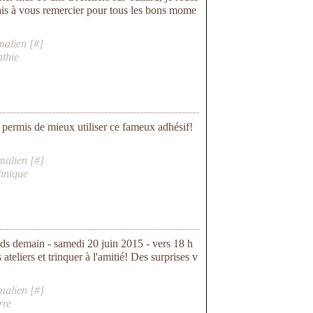
nais à vous remercier pour tous les bons mome
malien [
#
]
thie
a permis de mieux utiliser ce fameux adhésif!
malien [
#
]
hnique
ends demain - samedi 20 juin 2015 - vers 18 h
ateliers et trinquer à l'amitié! Des surprises v
malien [
#
]
rre