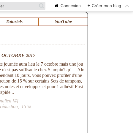
Connexion
+
Créer mon blog
Tutoriels
YouTube
0 OCTOBRE 2017
te journée aura lieu le 7 octobre mais une jou
e n'est pas suffisante chez Stampin'Up! ... Alo
 pendant 10 jours, vous pouvez profiter d'une
uction de 15 % sur certains Sets de tampons,
tes notes et enveloppes et pour 1 adhésif Fusi
apide...
malien [
#
]
,
réduction
,
15 %