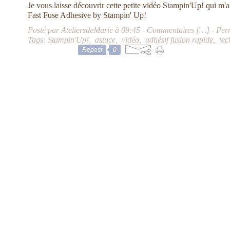
Je vous laisse découvrir cette petite vidéo Stampin'Up! qui m'
Fast Fuse Adhesive by Stampin' Up!
Posté par AteliersdeMarie à 09:45 -
Commentaires [
…
]
- Per
Tags:
Stampin'Up!
,
astuce
,
vidéo
,
adhésif fusion rapide
,
tec
Repost
0