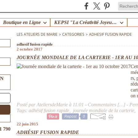
Boutique en Ligne
KEPSI "La Créativité Joyeuse en Famille" !
LES ATELIERS DE MARIE
>
CATEGORIES
>
ADHESIF FUSION RAPIDE
adhesif fusion rapide
2 octobre 2017
JOURNÉE MONDIALE DE LA CARTERIE - 1ER AU 1
Cet
rné
rs,
UN
réd
car
on r
Posté par AteliersdeMarie à 11:01 -
Commentaires [
…
]
- Per
Tags:
adhésif fusion rapide
,
journée mondiale de la carterie
Repost
0
22 juin 2015
1 790
ADHÉSIF FUSION RAPIDE