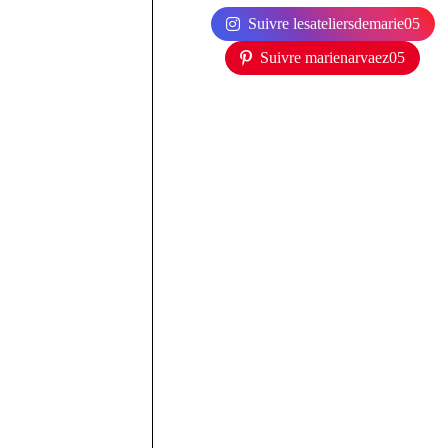
Suivre lesateliersdemarie05
Suivre marienarvaez05