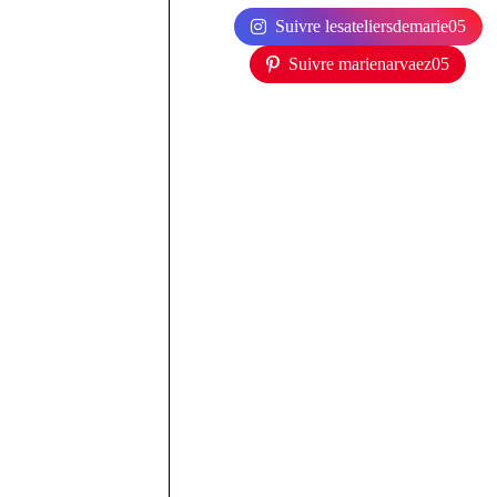
Suivre lesateliersdemarie05
Suivre marienarvaez05