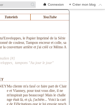
Connexion
+
Créer mon blog
Tutoriels
YouTube
sta'Enveloppes, le Papier Imprimé de la Série
onné de couleur, Tampon encreur et colle, sa
r la couverture arrière et j'ai créé ce Mémo A
malien [
#
]
veloppes
,
tampons "Au jour le jour"
EY
Ma cliente m'a faxé ce faire part de Clair
e et Vianney, pour tout vous dire, il ne
m'inspirait pas beaucoup! Mais le challe
nge était là, et çà, j'achète... Voici la cart
e de Félicitations que je lui envoie proch