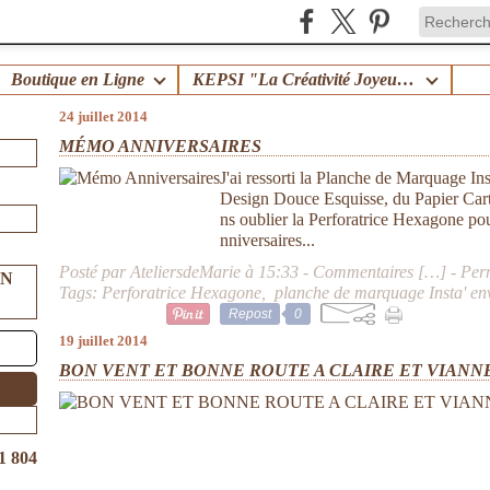
Boutique en Ligne
KEPSI "La Créativité Joyeuse en Famille" !
24 juillet 2014
MÉMO ANNIVERSAIRES
J'ai ressorti la Planche de Marquage In
Design Douce Esquisse, du Papier Cart
ns oublier la Perforatrice Hexagone pou
nniversaires...
Posté par AteliersdeMarie à 15:33 -
Commentaires [
…
]
- Per
UN
Tags:
Perforatrice Hexagone
,
planche de marquage Insta' en
Repost
0
19 juillet 2014
BON VENT ET BONNE ROUTE A CLAIRE ET VIANN
1 804