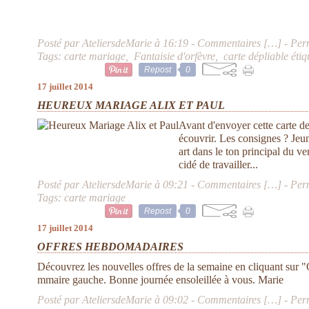
Posté par AteliersdeMarie à 16:19 -
Commentaires [
…
]
- Per
Tags:
carte mariage
,
Fantaisie d'orfèvre
,
carte dépliable étiq
Repost
0
17 juillet 2014
HEUREUX MARIAGE ALIX ET PAUL
Avant d'envoyer cette carte de 
écouvrir. Les consignes ? Jeune
art dans le ton principal du ve
cidé de travailler...
Posté par AteliersdeMarie à 09:21 -
Commentaires [
…
]
- Per
Tags:
carte mariage
Repost
0
17 juillet 2014
OFFRES HEBDOMADAIRES
Découvrez les nouvelles offres de la semaine en cliquan
mmaire gauche. Bonne journée ensoleillée à vous. Marie
Posté par AteliersdeMarie à 09:02 -
Commentaires [
…
]
- Per