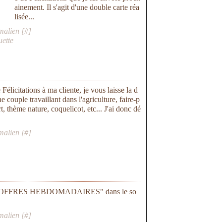
ainement. Il s'agit d'une double carte réa
lisée...
malien [
#
]
uette
Félicitations à ma cliente, je vous laisse la d
 couple travaillant dans l'agriculture, faire-p
rt, thème nature, coquelicot, etc... J'ai donc dé
malien [
#
]
t sur "OFFRES HEBDOMADAIRES" dans le so
malien [
#
]