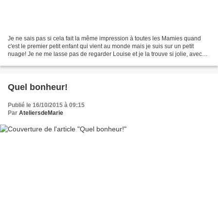
Je ne sais pas si cela fait la même impression à toutes les Mamies quand
c'est le premier petit enfant qui vient au monde mais je suis sur un petit
nuage! Je ne me lasse pas de regarder Louise et je la trouve si jolie, avec
une petite tête toute ronde...
Quel bonheur!
Publié le 16/10/2015 à 09:15
Par
AteliersdeMarie