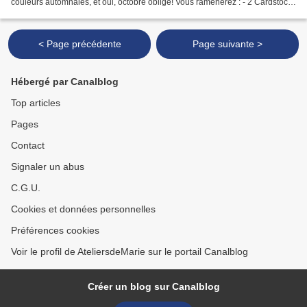
couleurs automnales, et oui, octobre oblige! Vous ramènerez : - 2 Cardstock
21*29.7 cm couleur - 1 Cardstock...
< Page précédente
Page suivante >
Hébergé par Canalblog
Top articles
Pages
Contact
Signaler un abus
C.G.U.
Cookies et données personnelles
Préférences cookies
Voir le profil de AteliersdeMarie sur le portail Canalblog
Créer un blog sur Canalblog