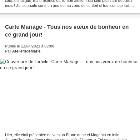
coup de fatigue, ma présence dans mon atelier s'est faite plus rare depuis 1
mois ! J'ai souhaité sortir un peu de ma zone de confort et tout compte fait, je
trouve cette carte de mariage...
Carte Mariage - Tous nos vœux de bonheur en
ce grand jour!
Publié le 12/04/2021 à 08:00
Par
AteliersdeMarie
Hier, elle était présentée en version Brune dune et Magenta en folie ...
Aujourd'hui, vous l'avez dans sa version Kraft/blanc ☺ J'ai un petit faible