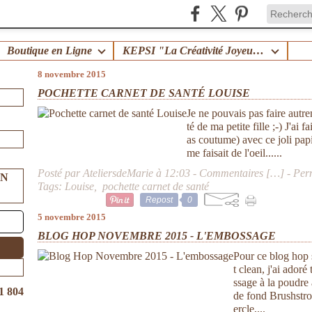
Boutique en Ligne
KEPSI "La Créativité Joyeuse en Famille" !
8 novembre 2015
POCHETTE CARNET DE SANTÉ LOUISE
Je ne pouvais pas faire autre
té de ma petite fille ;-) J'ai
as coutume) avec ce joli pap
me faisait de l'oeil......
Posté par AteliersdeMarie à 12:03 -
Commentaires [
…
]
- Per
UN
Tags:
Louise
,
pochette carnet de santé
Repost
0
5 novembre 2015
BLOG HOP NOVEMBRE 2015 - L'EMBOSSAGE
Pour ce blog hop s
t clean, j'ai ador
ssage à la poudre
1 804
de fond Brushstr
ercle,...