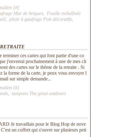
malien [
#
]
aufrage Mur de briques
,
Feuille métallisée
oël
,
plioir à gaufrage Pois décoratifs
,
 RETRAITE
e terminer ces cartes qui font partie d'une co
e j'enverrai prochainement à une de mes cli
sont des cartes sur le thème de la retraite . Si
z la forme de la carte, je peux vous envoyer l
 mail sur simple demande...
malien [
#
]
ands
,
tampons The great outdoors
RD Je travaillais pour le Blog Hop de nove
C'est un coffret qui s'ouvre sur plusieurs peti