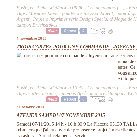
Posté par AteliersdeMarie à 08:00 -
Commentaires [
…
]
- Per
Tags:
Murmure blanc
,
poudre à embosser Argent
,
plioir à g
Argent
,
Papiers Imprimés série Design Spécialité Magie de N
tampon Brushstrokes
Repost
0
4 novembre 2015
TROIS CARTES POUR UNE COMMANDE - JOYEUSE
Je viens d
mmande qu
entes. Ce 
vous aime
e tuto par
Posté par AteliersdeMarie à 15:44 -
Commentaires [
…
]
- Per
Tags:
carte
,
retraite
,
tampons Après-midi d'été tampons Wetl
Repost
0
31 octobre 2015
ATELIER SAMEDI 07 NOVEMBRE 2015
Samedi 07/11/2015 14 h - 16 h 30 9 La Placette 05130 TALLA
mbre lorsque j'ai eu envie de proposer ce projet à mes clientes! 
ts casiers... A quoi cela peut-il servir,...