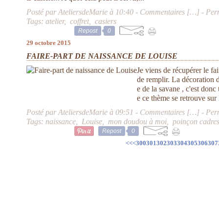
Posté par AteliersdeMarie à 10:40 -
Commentaires [
…
]
- Per
Tags:
atelier
,
coffret
,
casiers
Repost
0
29 octobre 2015
FAIRE-PART DE NAISSANCE DE LOUISE
Je viens de récupérer le fa
de remplir. La décoration d
e de la savane , c'est donc
e ce thème se retrouve sur l
Posté par AteliersdeMarie à 09:51 -
Commentaires [
…
]
- Per
Tags:
naissance
,
Louise
,
mon doudou à moi
,
poinçon cadre
Repost
0
320
330
340
350
360
<<
<
300
301
302
303
304
305
306
307