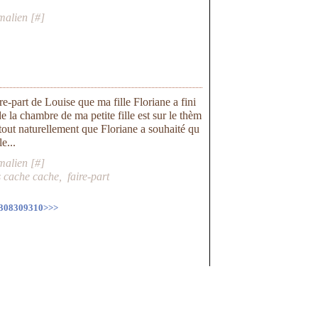
malien [
#
]
ire-part de Louise que ma fille Floriane a fini
e la chambre de ma petite fille est sur le thèm
 tout naturellement que Floriane a souhaité qu
e...
malien [
#
]
s cache cache
,
faire-part
308
309
310
>
>>