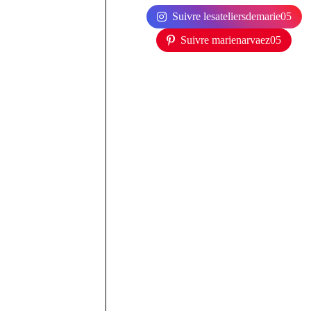
Suivre lesateliersdemarie05
Suivre marienarvaez05