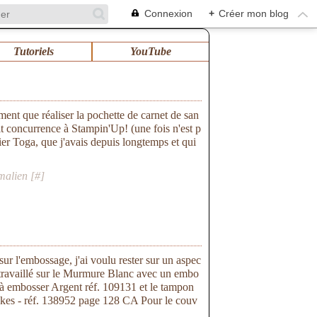
Connexion
+
Créer mon blog
Tutoriels
YouTube
ment que réaliser la pochette de carnet de san
 fait concurrence à Stampin'Up! (une fois n'est p
ier Toga, que j'avais depuis longtemps et qui
malien [
#
]
ur l'embossage, j'ai voulu rester sur un aspec
é travaillé sur le Murmure Blanc avec un embo
 à embosser Argent réf. 109131 et le tampon
okes - réf. 138952 page 128 CA Pour le couv