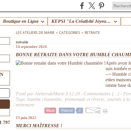
Boutique en Ligne
KEPSI "La Créativité Joyeuse en Famille" !
LES ATELIERS DE MARIE
>
CATEGORIES
>
RETRAITE
retraite
14 septembre 2024
BONNE RETRAITE DANS VOTRE HUMBLE CHAUMI
Après avoir f
suis tombée e
--> Humble cha
UN
etites maisons
omme base da
Posté par AteliersdeMarie à 12:29 -
Commentaires [
…
]
- Per
Tags:
humble chaumière
,
promenade et rêverie
,
journée à la
retirement
Repost
0
15 juin 2022
1 797
MERCI MAÎTRESSE !