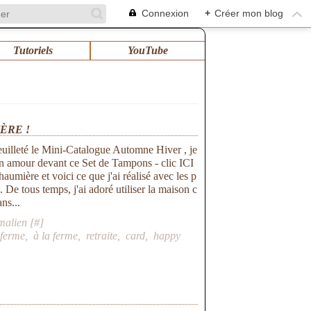
Connexion
+
Créer mon blog
Tutoriels
YouTube
ÈRE !
euilleté le Mini-Catalogue Automne Hiver , je
n amour devant ce Set de Tampons - clic ICI
umière et voici ce que j'ai réalisé avec les p
. De tous temps, j'ai adoré utiliser la maison c
ns...
malien [
#
]
 ferme
,
à la ferme
,
retraite
,
card
,
happy