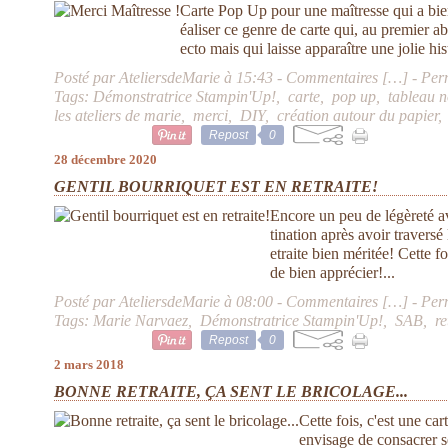
Carte Pop Up pour une maîtresse qui a bie
éaliser ce genre de carte qui, au premier a
ecto mais qui laisse apparaître une jolie hi
Posté par AteliersdeMarie à 15:43 -
Commentaires [
…
]
- Per
Tags:
Démonstratrice Stampin'Up!
,
carte
,
pop up
,
tableau n
les ateliers de marie
,
merci
,
DIY
,
création autour du papier
Repost
0
28 décembre 2020
GENTIL BOURRIQUET EST EN RETRAITE!
Encore un peu de légèreté av
tination après avoir traversé l
etraite bien méritée! Cette fo
de bien apprécier!...
Posté par AteliersdeMarie à 08:00 -
Commentaires [
…
]
- Per
Tags:
Marie Narvaez
,
Démonstratrice Stampin'Up!
,
SAB
,
re
Repost
0
2 mars 2018
BONNE RETRAITE, ÇA SENT LE BRICOLAGE...
Cette fois, c'est une car
envisage de consacrer se