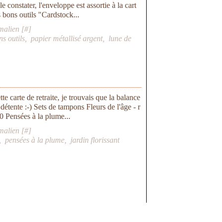
constater, l'enveloppe est assortie à la cart
 bons outils "Cardstock...
malien [
#
]
ns outils
,
papier métallisé argent
,
lune de
te carte de retraite, je trouvais que la balance
 détente :-) Sets de tampons Fleurs de l'âge - r
0 Pensées à la plume...
malien [
#
]
,
pensées à la plume
,
jardin florissant