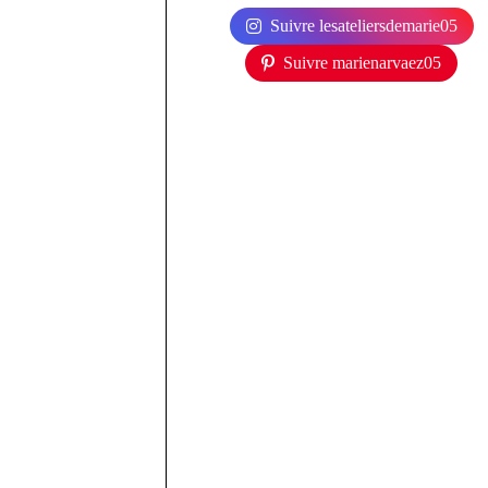
Suivre lesateliersdemarie05
Suivre marienarvaez05