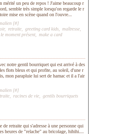
n mérité un peu de repos ! J'aime beaucoup r
bord, semble très simple lorsqu'on regarde le r
stoire mise en scène quand on l'ouvre...
malien [
#
]
oir
,
retraite
,
greeting card kids
,
maîtresse
,
,
le moment présent
,
make a card
ec notre gentil bourriquet qui est arrivé à des
es flots bleus et qui profite, au soleil, d'une r
is, mon parapluie lui sert de hamac et il a l'air
malien [
#
]
traite
,
racines de vie
,
gentils bourriquets
te de retraite qui s'adresse à une personne qui
s heures de "relache" au bricolage, hihihi....