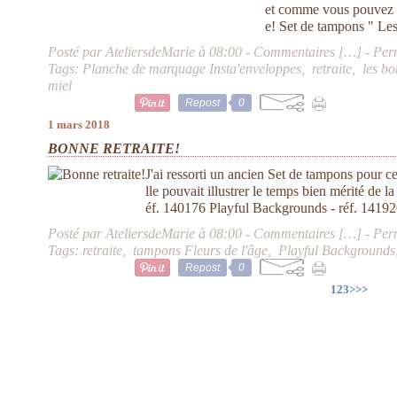
et comme vous pouvez le 
e! Set de tampons " Les
Posté par AteliersdeMarie à 08:00 -
Commentaires [
…
]
- Per
Tags:
Planche de marquage Insta'enveloppes
,
retraite
,
les bo
miel
Repost
0
1 mars 2018
BONNE RETRAITE!
J'ai ressorti un ancien Set de tampons pour cet
lle pouvait illustrer le temps bien mérité de la
éf. 140176 Playful Backgrounds - réf. 14192
Posté par AteliersdeMarie à 08:00 -
Commentaires [
…
]
- Per
Tags:
retraite
,
tampons Fleurs de l'âge
,
Playful Backgrounds
Repost
0
1
2
3
>
>>