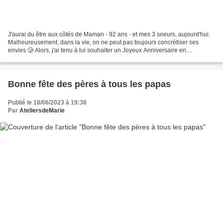
J'aurai du être aux côtés de Maman - 92 ans - et mes 3 soeurs, aujourd'hui.
Malheureusement, dans la vie, on ne peut pas toujours concrétiser ses
envies 🥲 Alors, j'ai tenu à lui souhaiter un Joyeux Anniversaire en
confectionnant cette carte qui rappelle...
Bonne fête des pères à tous les papas
Publié le 18/06/2023 à 19:38
Par
AteliersdeMarie