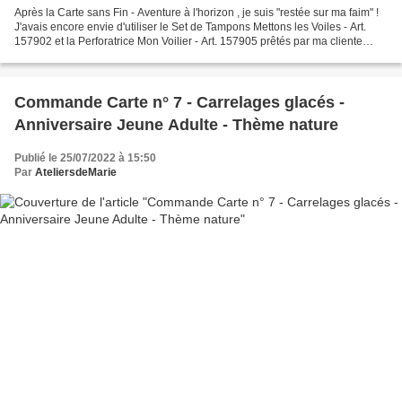
Après la Carte sans Fin - Aventure à l'horizon , je suis "restée sur ma faim" !
J'avais encore envie d'utiliser le Set de Tampons Mettons les Voiles - Art.
157902 et la Perforatrice Mon Voilier - Art. 157905 prêtés par ma cliente
Chanta l . J'ai donc...
Commande Carte n° 7 - Carrelages glacés -
Anniversaire Jeune Adulte - Thème nature
Publié le 25/07/2022 à 15:50
Par
AteliersdeMarie