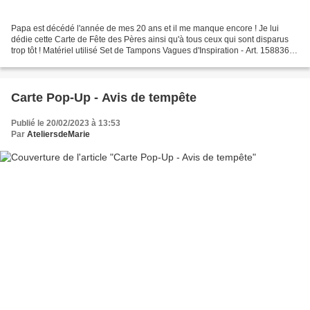
Papa est décédé l'année de mes 20 ans et il me manque encore ! Je lui
dédie cette Carte de Fête des Pères ainsi qu'à tous ceux qui sont disparus
trop tôt ! Matériel utilisé Set de Tampons Vagues d'Inspiration - Art. 158836 et
Poinçons Vagues - Art. 158840...
Carte Pop-Up - Avis de tempête
Publié le 20/02/2023 à 13:53
Par
AteliersdeMarie