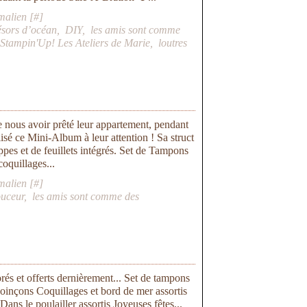
malien [
#
]
ésors d’océan
,
DIY
,
les amis sont comme
,
Stampin'Up! Les Ateliers de Marie
,
loutres
 nous avoir prêté leur appartement, pendant
alisé ce Mini-Album à leur attention ! Sa struct
pes et de feuillets intégrés. Set de Tampons
oquillages...
malien [
#
]
ouceur
,
les amis sont comme des
és et offerts dernièrement... Set de tampons
inçons Coquillages et bord de mer assortis
s le poulailler assortis Joyeuses fêtes...