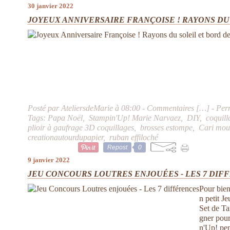
30 janvier 2022
JOYEUX ANNIVERSAIRE FRANÇOISE ! RAYONS DU
Posté par AteliersdeMarie à 08:00 -
Commentaires [
…
]
- Per
Tags:
Papa Noël
,
Stampin'Up! Marie Narvaez
,
DIY
,
coquill
plioir à gaufrage 3D coquillages
,
brosses estompe
,
Cari mou
creationautourdupapier
,
ruban effiloché
Repost
0
9 janvier 2022
JEU CONCOURS LOUTRES ENJOUÉES - LES 7 DIF
Pour bie
n petit Je
Set de T
gner pou
n'Up! pen