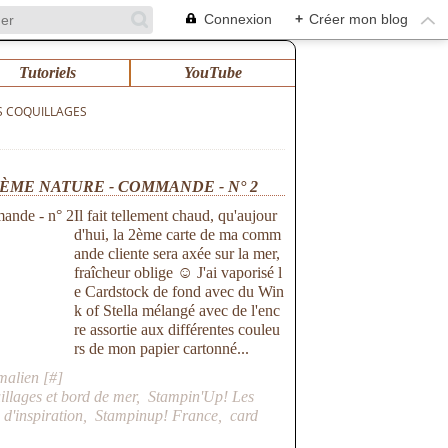
Connexion
+
Créer mon blog
Tutoriels
YouTube
S COQUILLAGES
ÈME NATURE - COMMANDE - N° 2
Il fait tellement chaud, qu'aujour
d'hui, la 2ème carte de ma comm
ande cliente sera axée sur la mer,
fraîcheur oblige ☺ J'ai vaporisé l
e Cardstock de fond avec du Win
k of Stella mélangé avec de l'enc
re assortie aux différentes couleu
rs de mon papier cartonné...
malien [
#
]
illages et bord de mer
,
Stampin'Up! Les
 d'inspiration
,
Stampinup! France
,
card