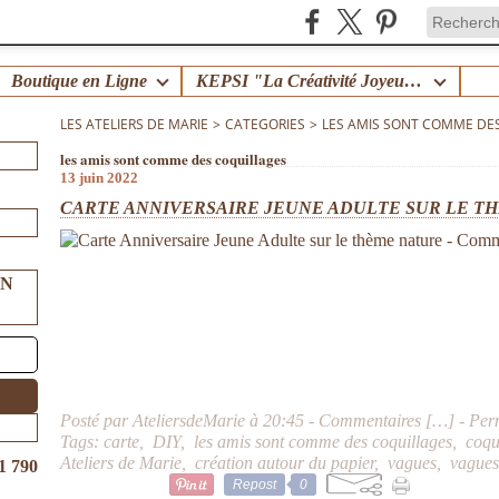
Boutique en Ligne
KEPSI "La Créativité Joyeuse en Famille" !
LES ATELIERS DE MARIE
>
CATEGORIES
>
LES AMIS SONT COMME DE
les amis sont comme des coquillages
13 juin 2022
CARTE ANNIVERSAIRE JEUNE ADULTE SUR LE TH
UN
Posté par AteliersdeMarie à 20:45 -
Commentaires [
…
]
- Per
Tags:
carte
,
DIY
,
les amis sont comme des coquillages
,
coqu
Ateliers de Marie
,
création autour du papier
,
vagues
,
vagues
1 790
Repost
0