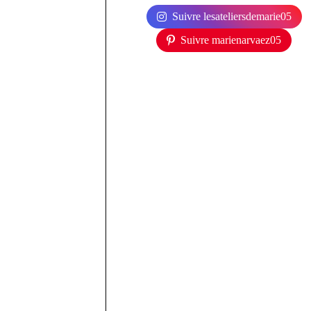
Suivre lesateliersdemarie05
Suivre marienarvaez05