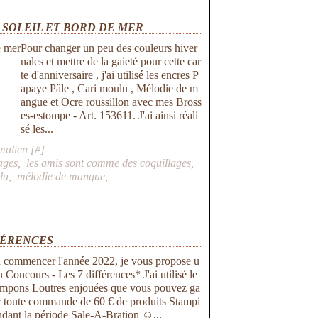
 SOLEIL ET BORD DE MER
Pour changer un peu des couleurs hiver
nales et mettre de la gaieté pour cette car
te d'anniversaire , j'ai utilisé les encres P
apaye Pâle , Cari moulu , Mélodie de m
angue et Ocre roussillon avec mes Bross
es-estompe - Art. 153611. J'ai ainsi réali
sé les...
malien [
#
]
ages
,
les amis sont comme des coquillages
,
lu
,
mélodie de mangue
,
FÉRENCES
n commencer l'année 2022, je vous propose u
u Concours - Les 7 différences* J'ai utilisé le
ampons Loutres enjouées que vous pouvez ga
r toute commande de 60 € de produits Stampi
dant la période Sale-A-Bration ☺...