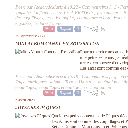
Posté par AteliersdeMarie à 10:22 -
Commentaires [
…
]
- Per
Tags:
les 7 différences
,
SALE-A-BRATION
,
jeu concours
,
tr
des coquillages
,
création papier
,
coquillages et bord de mer
enjouées
,
textures frames
Repost
0
29 septembre 2021
MINI-ALBUM CANET EN ROUSSILLON
Pour remercier nos amis de
une petite semaine, j'ai ré
ure est composée d'envelop
Les amis sont comme des c
Posté par AteliersdeMarie à 15:18 -
Commentaires [
…
]
- Per
Tags:
enveloppes
,
album
,
Terre à l'horizon
,
navigation en d
coquillages
,
coquillages et bord de mer
,
mini-album
Repost
0
5 avril 2021
JOYEUSES PÂQUES!
Quelques petits contenants de Pâques décor
Les Amis sont comme des coquillages et Po
Set de Tampons Mon poussin et Poinçons Dan