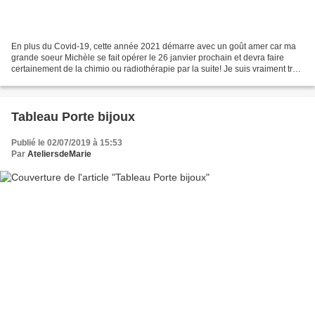
En plus du Covid-19, cette année 2021 démarre avec un goût amer car ma
grande soeur Michèle se fait opérer le 26 janvier prochain et devra faire
certainement de la chimio ou radiothérapie par la suite! Je suis vraiment très
peinée de ce qui lui arrive...
Tableau Porte bijoux
Publié le 02/07/2019 à 15:53
Par
AteliersdeMarie