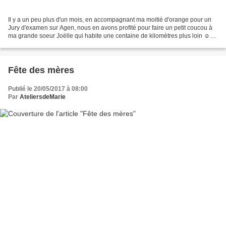
Il y a un peu plus d'un mois, en accompagnant ma moitié d'orange pour un
Jury d'examen sur Agen, nous en avons profité pour faire un petit coucou à
ma grande soeur Joëlle qui habite une centaine de kilomètres plus loin ☺
Elle m'a montré ce Porte bijoux...
Fête des mères
Publié le 20/05/2017 à 08:00
Par
AteliersdeMarie