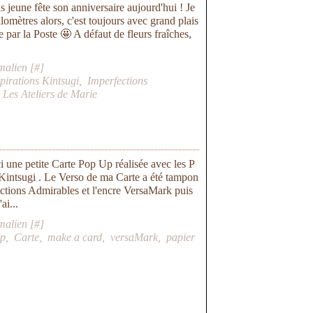
 jeune fête son anniversaire aujourd'hui ! Je
ilomètres alors, c'est toujours avec grand plais
 par la Poste 🤩 A défaut de fleurs fraîches,
malien [
#
]
spirations Kintsugi
,
Imperfections
Les Ateliers de Marie
ci une petite Carte Pop Up réalisée avec les P
 Kintsugi . Le Verso de ma Carte a été tampon
ctions Admirables et l'encre VersaMark puis
ai...
malien [
#
]
p
,
Carte
,
make a card
,
versaMark
,
papier