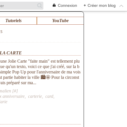
Connexion
+
Créer mon blog
Tutoriels
YouTube
ES
 LA CARTE
une Jolie Carte "faite main" est tellement plu
que qu'un texto, voici ce que j'ai créé, sur la b
 simple Pop Up pour l'anniversaire de ma vois
st partie habiter la ville 🏙️🤩 Pour la circonst
vais préparé sur ma...
malien [
#
]
x anniversaire
,
carterie
,
card
,
arie