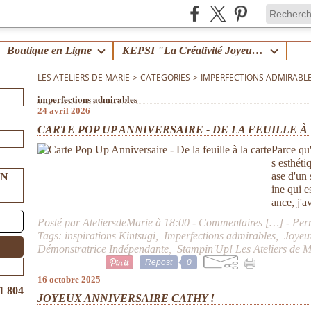
Boutique en Ligne
KEPSI "La Créativité Joyeuse en Famille" !
LES ATELIERS DE MARIE
>
CATEGORIES
>
IMPERFECTIONS ADMIRABL
imperfections admirables
24 avril 2026
CARTE POP UP ANNIVERSAIRE - DE LA FEUILLE À
Parce qu'
s esthéti
ase d'un
UN
ine qui e
ance, j'a
Posté par AteliersdeMarie à 18:00 -
Commentaires [
…
]
- Per
Tags:
inspirations Kintsugi
,
Imperfections admirables
,
Joyeu
Démonstratrice Indépendante
,
Stampin'Up! Les Ateliers de M
Repost
0
16 octobre 2025
1 804
JOYEUX ANNIVERSAIRE CATHY !