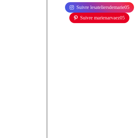
Suivre lesateliersdemarie05
Suivre marienarvaez05