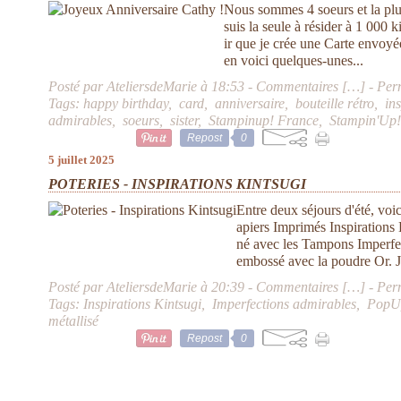
Nous sommes 4 soeurs et la plus
suis la seule à résider à 1 000 k
ir que je crée une Carte envoyée
en voici quelques-unes...
Posté par AteliersdeMarie à 18:53 -
Commentaires [
…
]
- Per
Tags:
happy birthday
,
card
,
anniversaire
,
bouteille rétro
,
in
admirables
,
soeurs
,
sister
,
Stampinup! France
,
Stampin'Up! 
Repost
0
5 juillet 2025
POTERIES - INSPIRATIONS KINTSUGI
Entre deux séjours d'été, voi
apiers Imprimés Inspirations
né avec les Tampons Imperfe
embossé avec la poudre Or. J'
Posté par AteliersdeMarie à 20:39 -
Commentaires [
…
]
- Per
Tags:
Inspirations Kintsugi
,
Imperfections admirables
,
PopU
métallisé
Repost
0