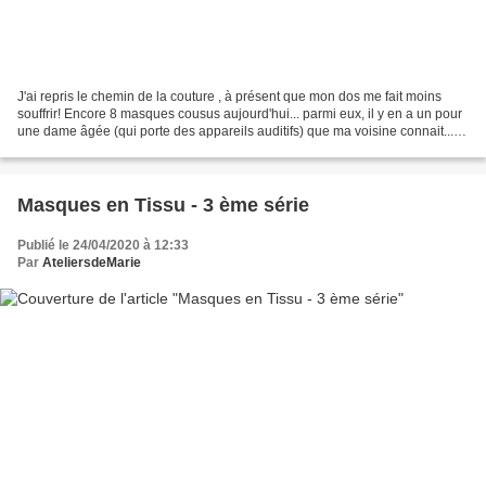
J'ai repris le chemin de la couture , à présent que mon dos me fait moins
souffrir! Encore 8 masques cousus aujourd'hui... parmi eux, il y en a un pour
une dame âgée (qui porte des appareils auditifs) que ma voisine connait... Si
j'avais pu en coudre...
Masques en Tissu - 3 ème série
Publié le 24/04/2020 à 12:33
Par
AteliersdeMarie