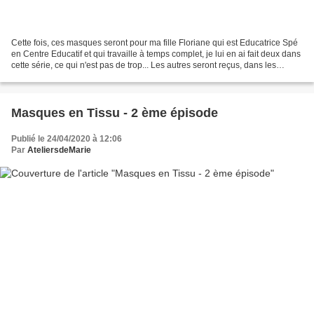
Cette fois, ces masques seront pour ma fille Floriane qui est Educatrice Spé
en Centre Educatif et qui travaille à temps complet, je lui en ai fait deux dans
cette série, ce qui n'est pas de trop... Les autres seront reçus, dans les
prochains jours, par...
Masques en Tissu - 2 ème épisode
Publié le 24/04/2020 à 12:06
Par
AteliersdeMarie