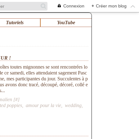
Connexion
+
Créer mon blog
Tutoriels
YouTube
UR !
boîtes toutes mignonnes se sont rencontrées lo
r de ce samedi, elles attendaient sagement Pasc
ane, mes participantes du jour. Succulentes à p
us avons donc tracé, découpé, décoré, collé e
...
malien [
#
]
ted poppies
,
amour pour la vie
,
wedding
,