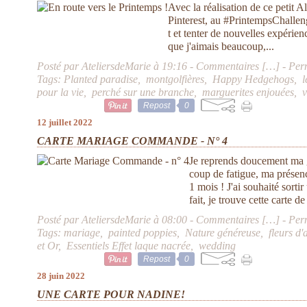
Avec la réalisation de ce petit A
Pinterest, au #PrintempsChallen
t et tenter de nouvelles expérie
que j'aimais beaucoup,...
Posté par AteliersdeMarie à 19:16 -
Commentaires [
…
]
- Per
Tags:
Planted paradise
,
montgolfières
,
Happy Hedgehogs
,
l
pour la vie
,
perché sur une branche
,
marguerites enjouées
,
v
Repost
0
12 juillet 2022
CARTE MARIAGE COMMANDE - N° 4
Je reprends doucement ma 
coup de fatigue, ma présenc
1 mois ! J'ai souhaité sort
fait, je trouve cette carte d
Posté par AteliersdeMarie à 08:00 -
Commentaires [
…
]
- Per
Tags:
mariage
,
painted poppies
,
Nature généreuse
,
fleurs d
et Or
,
Essentiels Effet laque nacrée
,
wedding
Repost
0
28 juin 2022
UNE CARTE POUR NADINE!