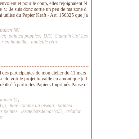
envolent et pour le coup, elles rejoignaient N
le ☺ Je suis donc sortie un peu de ma zone d
'ai utilisé du Papier Kraft - Art. 156325 que j'a
malien [
#
]
uer
,
painted poppies
,
DIY
,
Stampin'Up! Les
r en bouteille
,
bouteille rétro
il des participantes de mon atelier du 11 mars
e de voir le projet travaillé en amont que je l
réalisé à partir des Papiers Imprimés Pause d
malien [
#
]
pUp
,
libre comme un oiseau
,
painted
es peintes
,
lesateliersdemarie05
,
création
er