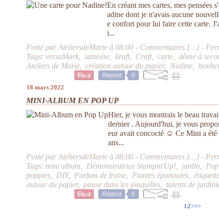
En créant mes cartes, mes pensées s'
adine dont je n'avais aucune nouvel
e confort pour lui faire cette carte. J
i...
Posté par AteliersdeMarie à 08:00 -
Commentaires [
…
]
- Per
Tags:
versaMark
,
samoise
,
kraft
,
Craft
,
carte
,
dôme à seco
Ateliers de Marie
,
création autour du papier
,
Nadine
,
bonheu
Repost
0
18 mars 2022
MINI-ALBUM EN POP UP
Hier, je vous montrais le beau trava
dernier . Aujourd'hui, je vous propos
eur avait concocté ☺ Ce Mini a été 
ans...
Posté par AteliersdeMarie à 08:00 -
Commentaires [
…
]
- Per
Tags:
mini album
,
Démonstratrice Stampin'Up!
,
jardin
,
Po
poppies
,
DIY
,
Parfum de fraise
,
Plantes épanouies
,
étiquett
autour du papier
,
pause dans les jonquilles
,
talents de jardini
Repost
0
1
2
>
>>