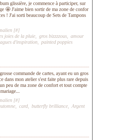
lbum glissière, je commence à participer, sur
ge 🤩 J'aime bien sortir de ma zone de confor
nces ! J'ai sorti beaucoup de Sets de Tampons
malien [
#
]
es joies de la pluie
,
gros bizzzzous
,
amour
agues d'inspiration
,
painted poppies
grosse commande de cartes, ayant eu un gros
e dans mon atelier s'est faite plus rare depuis
ir un peu de ma zone de confort et tout compte
e mariage...
malien [
#
]
'automne
,
card
,
butterfly brilliance
,
Argent