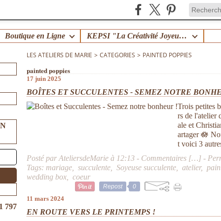
Boutique en Ligne
KEPSI "La Créativité Joyeuse en Famille" !
LES ATELIERS DE MARIE
>
CATEGORIES
>
PAINTED POPPIES
painted poppies
17 juin 2025
BOÎTES ET SUCCULENTES - SEMEZ NOTRE BONHE
Trois petites 
rs de l'atelie
ale et Christi
UN
artager 🪷 No
t voici 3 autres
Posté par AteliersdeMarie à 12:13 -
Commentaires [
…
]
- Per
Tags:
mariage
,
succulente
,
Soyeuse succulente
,
atelier
,
pain
wedding box
,
coeur
Repost
0
11 mars 2024
1 797
EN ROUTE VERS LE PRINTEMPS !