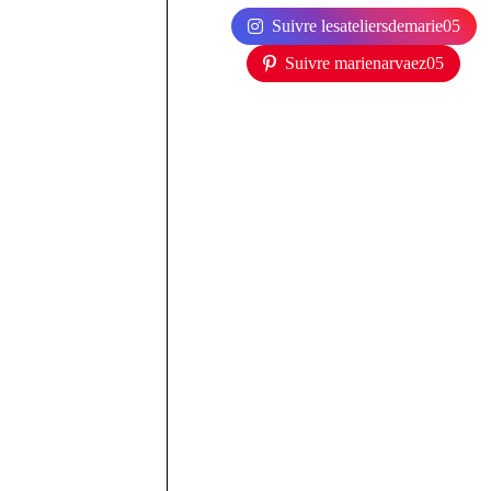
Suivre lesateliersdemarie05
Suivre marienarvaez05