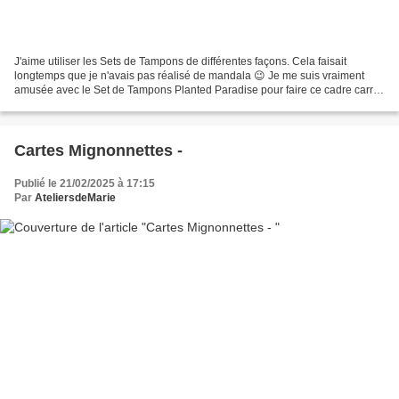
J'aime utiliser les Sets de Tampons de différentes façons. Cela faisait
longtemps que je n'avais pas réalisé de mandala 😉 Je me suis vraiment
amusée avec le Set de Tampons Planted Paradise pour faire ce cadre carré
de 21 cm de côté. Ça change des cartes,...
Cartes Mignonnettes -
Publié le 21/02/2025 à 17:15
Par
AteliersdeMarie