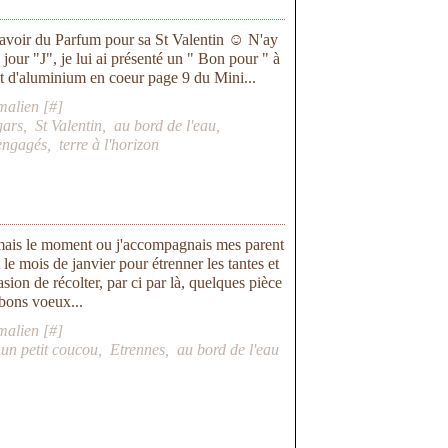
t avoir du Parfum pour sa St Valentin ☺ N'ay
e jour "J", je lui ai présenté un " Bon pour " à
nt d'aluminium en coeur page 9 du Mini...
malien [
#
]
gars
,
St Valentin
,
au bord de l'eau
,
engagés
,
terre à l'horizon
aimais le moment ou j'accompagnais mes parent
t le mois de janvier pour étrenner les tantes et
casion de récolter, par ci par là, quelques pièce
 bons voeux...
malien [
#
]
,
un petit coucou
,
Etrennes
,
au bord de l'eau