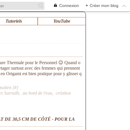
Connexion
+
Créer mon blog
Tutoriels
YouTube
Cure Thermale pour le Personnel 😉 Quand o
artager surtout avec des femmes qui prennent
 en Origami est bien pratique pour y glisser q
malien [
#
]
s Sarrailh
,
au bord de l'eau
,
création
 DE 30,5 CM DE CÔTÉ - POUR LA