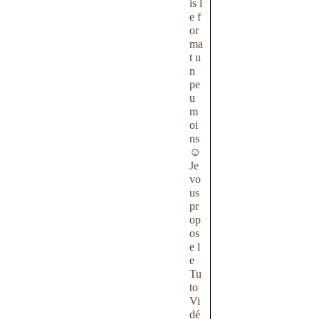
is l
e f
or
ma
t u
n
pe
u
m
oi
ns
☺
Je
vo
us
pr
op
os
e l
e
Tu
to
Vi
dé