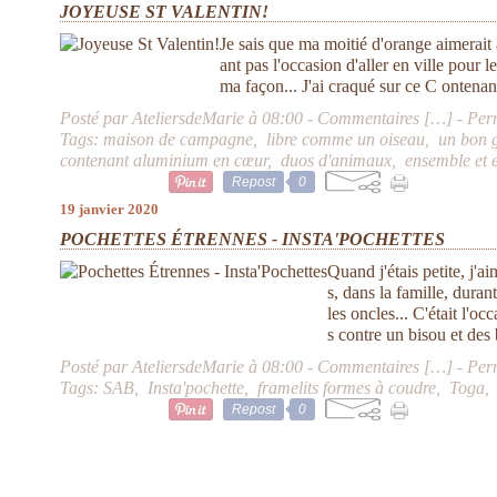
JOYEUSE ST VALENTIN!
Je sais que ma moitié d'orange aimerai
ant pas l'occasion d'aller en ville pour l
ma façon... J'ai craqué sur ce C ontena
Posté par AteliersdeMarie à 08:00 -
Commentaires [
…
]
- Per
Tags:
maison de campagne
,
libre comme un oiseau
,
un bon 
contenant aluminium en cœur
,
duos d'animaux
,
ensemble et 
Repost
0
19 janvier 2020
POCHETTES ÉTRENNES - INSTA'POCHETTES
Quand j'étais petite, j'
s, dans la famille, duran
les oncles... C'était l'oc
s contre un bisou et des
Posté par AteliersdeMarie à 08:00 -
Commentaires [
…
]
- Per
Tags:
SAB
,
Insta'pochette
,
framelits formes à coudre
,
Toga
Repost
0