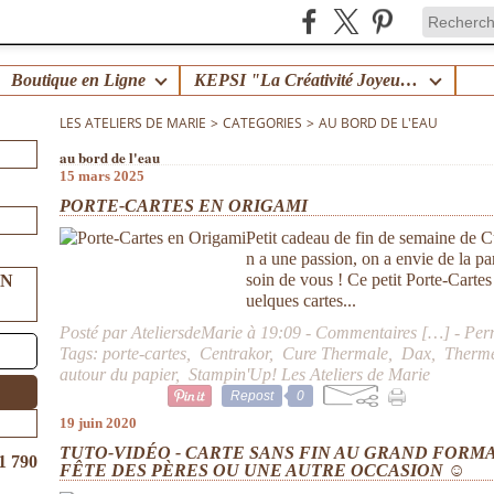
Boutique en Ligne
KEPSI "La Créativité Joyeuse en Famille" !
LES ATELIERS DE MARIE
>
CATEGORIES
>
AU BORD DE L'EAU
au bord de l'eau
15 mars 2025
PORTE-CARTES EN ORIGAMI
Petit cadeau de fin de semaine de 
n a une passion, on a envie de la p
soin de vous ! Ce petit Porte-Cartes
UN
uelques cartes...
Posté par AteliersdeMarie à 19:09 -
Commentaires [
…
]
- Per
Tags:
porte-cartes
,
Centrakor
,
Cure Thermale
,
Dax
,
Therme
autour du papier
,
Stampin'Up! Les Ateliers de Marie
Repost
0
19 juin 2020
TUTO-VIDÉO - CARTE SANS FIN AU GRAND FORMAT
1 790
FÊTE DES PÈRES OU UNE AUTRE OCCASION ☺