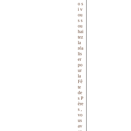
o s
i v
ou
s s
ou
hai
tez
la
réa
lis
er
po
ur
la
Fê
te
de
s P
ère
s ,
vo
us
av