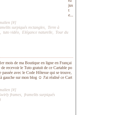
ez
jus
t
e...
malien [
#
]
amelits surpiqués rectangles
,
Terre à
u
,
tuto vidéo
,
Elégance naturelle
,
Tour du
 1er mois de ma Boutique en ligne en Françai
e de recevoir le Tuto gratuit de ce Cartable po
 passée avec le Code Hôtesse qui se trouve,
à gauche sur mon blog ☺ J'ai réalisé ce Cart
malien [
#
]
Swirly frames
,
framelits surpiqués
t