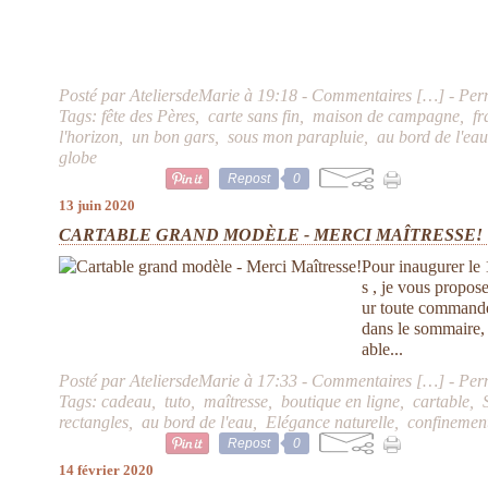
Posté par AteliersdeMarie à 19:18 -
Commentaires [
…
]
- Per
Tags:
fête des Pères
,
carte sans fin
,
maison de campagne
,
fr
l'horizon
,
un bon gars
,
sous mon parapluie
,
au bord de l'ea
globe
Repost
0
13 juin 2020
CARTABLE GRAND MODÈLE - MERCI MAÎTRESSE!
Pour inaugurer le
s , je vous propos
ur toute commande
dans le sommaire, 
able...
Posté par AteliersdeMarie à 17:33 -
Commentaires [
…
]
- Per
Tags:
cadeau
,
tuto
,
maîtresse
,
boutique en ligne
,
cartable
,
rectangles
,
au bord de l'eau
,
Elégance naturelle
,
confinemen
Repost
0
14 février 2020