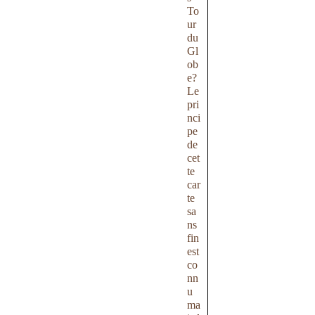
To
ur
du
Gl
ob
e?
Le
pri
nci
pe
de
cet
te
car
te
sa
ns
fin
est
co
nn
u
ma