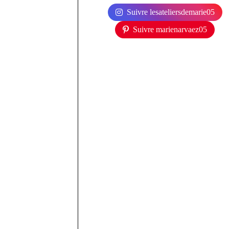
Suivre lesateliersdemarie05
Suivre marienarvaez05