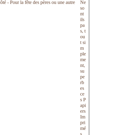
Ne
so
nt
ils
pa
s, t
ou
t si
m
ple
me
nt,
su
pe
rb
es
ce
s P
api
ers
Im
pri
mé
s