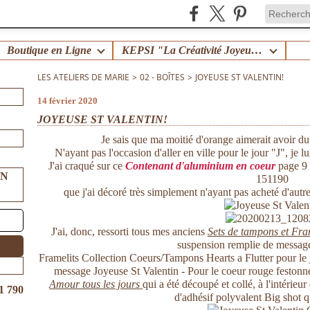
Boutique en Ligne
KEPSI "La Créativité Joyeuse en Famille" !
LES ATELIERS DE MARIE
>
02 - BOÎTES
>
JOYEUSE ST VALENTIN!
14 février 2020
JOYEUSE ST VALENTIN!
Je sais que ma moitié d'orange aimerait avoir d
N'ayant pas l'occasion d'aller en ville pour le jour "J", je lu
J'ai craqué sur ce
C
ontenant d'aluminium en coeur
page 9 
UN
151190
que j'ai décoré très simplement n'ayant pas acheté d'autre
J'ai, donc, ressorti tous mes anciens
Sets de tampons et Fra
suspension remplie de message
Framelits Collection Coeurs/Tampons Hearts a Flutter pour le j
message Joyeuse St Valentin - Pour le coeur rouge festonné 
Amour tous les jours
qui a été découpé et collé, à l'intérie
1 790
d'adhésif polyvalent Big shot qu