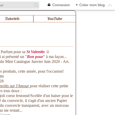
Connexion
+
Créer mon blog
Tutoriels
YouTube
u Parfum pour sa
St Valentin
☺
i ai présenté un "
Bon pour
" à ma façon...
du Mini Catalogue Janvier Juin 2020 - Art.
s produits, cette année, pour l'occasion!
melits sur l'Amour
pour réaliser cette petite
s tous doux :
oli coeur festonné/Scellée d'un baiser pour le
du couvercle, il s'agit d'un ancien Papier
ur du couvercle transparent, avec un morceau
i me restait...