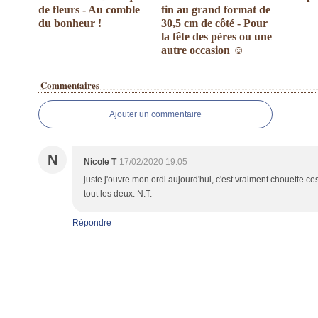
de fleurs - Au comble
fin au grand format de
du bonheur !
30,5 cm de côté - Pour
la fête des pères ou une
autre occasion ☺
Commentaires
Ajouter un commentaire
N
Nicole T
17/02/2020 19:05
juste j'ouvre mon ordi aujourd'hui, c'est vraiment chouette ce
tout les deux. N.T.
Répondre