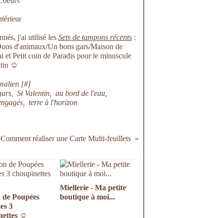
és, j'ai utilisé les
Sets de tampons récents
:
/Duos d'animaux/Un bons gars/Maison de
et Petit coin de Paradis pour le minuscule
ntin ☺
malien [
#
]
gars
,
St Valentin
,
au bord de l'eau
,
engagés
,
terre à l'horizon
ment réaliser une Carte Multi-feuillets
Miellerie - Ma petite
 de Poupées
boutique à moi...
es 3
nettes ☺