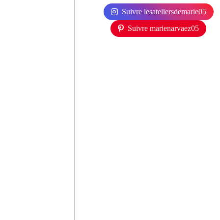
Suivre lesateliersdemarie05
Suivre marienarvaez05