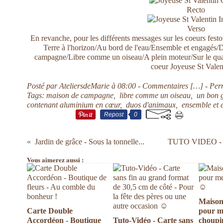
Recto
Verso
En revanche, pour les différents messages sur les coeurs festonn
Terre à l'horizon/Au bord de l'eau/Ensemble et engagés
campagne/Libre comme un oiseau/A plein moteur/Sur le quai 
coeur Joyeuse St Vale
Posté par AteliersdeMarie à 08:00 -
Commentaires [
…
]
- Per
Tags:
maison de campagne
,
libre comme un oiseau
,
un bon 
contenant aluminium en cœur
,
duos d'animaux
,
ensemble et 
Repost
0
Jardin de grâce - Sous la tonnelle...
TUTO VIDEO - Com
Vous aimerez aussi :
Maison
Carte Double
pour m
Accordéon - Boutique
Tuto-Vidéo - Carte sans
choupi