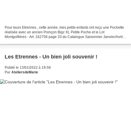
Pour leurs Etrennes , cette année, mes petits-enfants ont reçu une Pochette
réalisée avec un ancien Poinçon Bigz XL Petite Poche et le Lot
Montgolfières - Art. 162756 page 33 du Catalogue Saisonnier Janvier/Avril
2024, clin d'oeil à notre super vol en...
Les Etrennes - Un bien joli souvenir !
Publié le 13/01/2022 à 19:56
Par
AteliersdeMarie