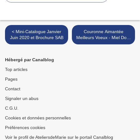
< Mini-Catalogue Janvier
Couronne Aimantée
Juin 2020 et Brochure SAB
Meilleurs Voeux - Miel Doré
- Ballade des Oiseaux - Un
Petit Coucou >
Hébergé par Canalblog
Top articles
Pages
Contact
Signaler un abus
C.G.U.
Cookies et données personnelles
Préférences cookies
Voir le profil de AteliersdeMarie sur le portail Canalblog