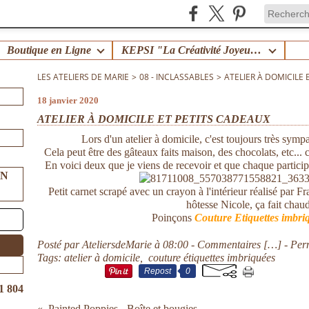
Boutique en Ligne
KEPSI "La Créativité Joyeuse en Famille" !
LES ATELIERS DE MARIE
>
08 - INCLASSABLES
>
ATELIER À DOMICILE 
18 janvier 2020
ATELIER À DOMICILE ET PETITS CADEAUX
Lors d'un atelier à domicile, c'est toujours très symp
Cela peut être des gâteaux faits maison, des chocolats, etc... c
En voici deux que je viens de recevoir et que chaque particip
UN
Petit carnet scrapé avec un crayon à l'intérieur réalisé par Fr
hôtesse Nicole, ça fait chau
Poinçons
Couture Etiquettes imbri
Posté par AteliersdeMarie à 08:00 -
Commentaires [
…
]
- Per
Tags:
atelier à domicile
,
couture étiquettes imbriquées
Repost
0
1 804
Painted Poppies - Boîte et bougies