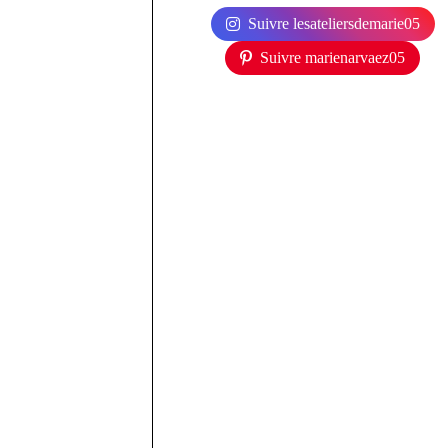
Suivre lesateliersdemarie05
Suivre marienarvaez05