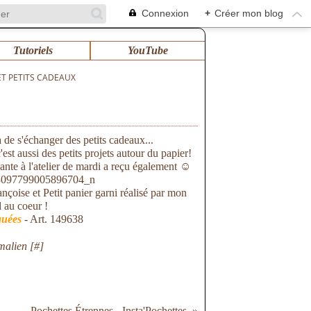
Connexion
+
Créer mon blog
Tutoriels
YouTube
ET PETITS CADEAUX
a de s'échanger des petits cadeaux...
'est aussi des petits projets autour du papier!
ante à l'atelier de mardi a reçu également ☺
ançoise et Petit panier garni réalisé par mon
d au coeur !
quées
- Art. 149638
malien [
#
]
Pochettes Étrennes - Insta'Pochettes