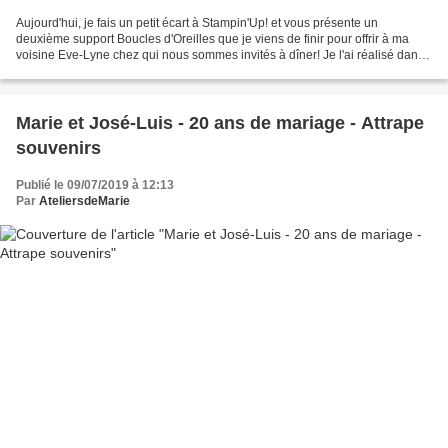
Aujourd'hui, je fais un petit écart à Stampin'Up! et vous présente un
deuxième support Boucles d'Oreilles que je viens de finir pour offrir à ma
voisine Eve-Lyne chez qui nous sommes invités à dîner! Je l'ai réalisé dans
le beau Papier Imprimé de chez...
Marie et José-Luis - 20 ans de mariage - Attrape
souvenirs
Publié le 09/07/2019 à 12:13
Par
AteliersdeMarie