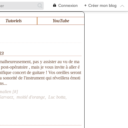
Connexion
+
Créer mon blog
Tutoriels
YouTube
23
 malheureusement, pas y assister au vu de ma
ost-opératoire , mais je vous invite à aller é
ifique concert de guitare ! Vos oreilles seront
a sonorité de l'instrument qui réveillera émoti
ns...
malien [
#
]
Narvaez
,
moitié d'orange
,
Luc botta
,