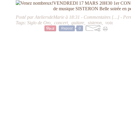
VENDREDI 17 MARS 20H30 1er CONCE
de musique SISTERON Belle soirée en pe
Posté par AteliersdeMarie à 18:31 -
Commentaires [
…
]
- Per
Tags:
Siglo de Oro
,
concert
,
guitare
,
sisteron
,
voix
Repost
0