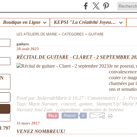
Boutique en Ligne
KEPSI "La Créativité Joyeuse en Famille" !
LES ATELIERS DE MARIE
>
CATEGORIES
>
GUITARE
guitare
28 août 2023
RÉCITAL DE GUITARE - CLARET - 2 SEPTEMBRE 20
Je ne pourrai,
convalescence p
couter ce magn
UN
charmées par l
ons et sensatio
Posté par AteliersdeMarie à 10:27 -
Commentaires [
…
]
- Per
Tags:
Marie Narvaez
,
concert
,
guitare
,
Stampin'Up! Marie 
Narvaez José-Luis
,
compositeur
,
mémoires de bohème
Repost
0
11 mars 2017
1 797
VENEZ NOMBREUX!