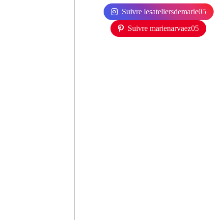
Suivre lesateliersdemarie05
Suivre marienarvaez05