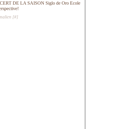
RT DE LA SAISON Siglo de Oro Ecole
rspective!
malien [
#
]