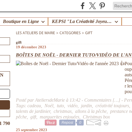
Boutique en Ligne
KEPSI "La Créativité Joyeuse en Famille" !
LES ATELIERS DE MARIE
>
CATEGORIES
>
GIFT
gift
19 décembre 2023
BOÎTES DE NOËL - DERNIER TUTO/VIDÉO DE L'ANN
Pou
oup
auts
UN
Pèr
r l
pou
Posté par AteliersdeMarie à 13:42 -
Commentaires [
…
]
- Per
Tags:
cadeau
,
Noël
,
tuto
,
vidéo
,
jardin
,
créativité toujours
talents de jardinier
,
christmas
,
allons à la pêche
,
prestance n
pêche
,
gift
,
marguerites enjouées
,
Christmas box
Repost
0
1 790
25 septembre 2023