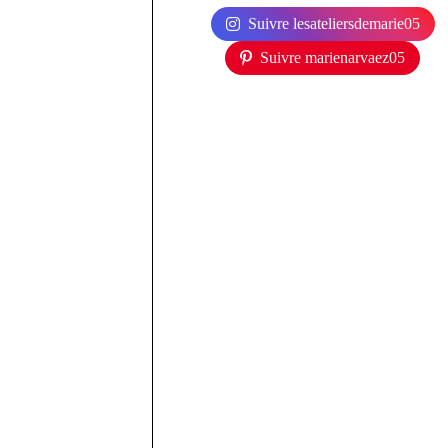
Suivre lesateliersdemarie05
Suivre marienarvaez05