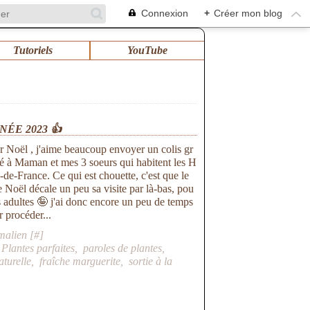
Connexion
+
Créer mon blog
Tutoriels
YouTube
ÉE 2023 👍
r Noël , j'aime beaucoup envoyer un colis gr
é à Maman et mes 3 soeurs qui habitent les H
-de-France. Ce qui est chouette, c'est que le
e Noël décale un peu sa visite par là-bas, pou
es adultes 🤪 j'ai donc encore un peu de temps
r procéder...
malien [
#
]
,
Plantes parfaites
,
paroles de plantes
,
aturelle
,
fraîche marguerite
,
sortie à la