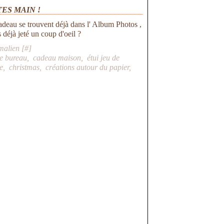
ES MAIN !
adeau se trouvent déjà dans l' Album Photos ,
 déjà jeté un coup d'oeil ?
malien [
#
]
de bureau
,
cadeau maison
,
étui jeu de
e
,
christmas
,
créations autour du papier
,