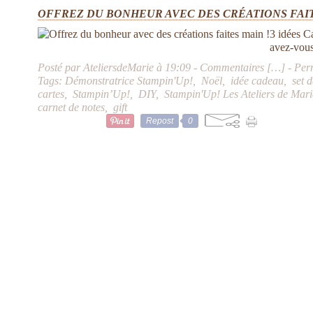
OFFREZ DU BONHEUR AVEC DES CRÉATIONS FAIT
3 idées C
avez-vous
Posté par AteliersdeMarie à 19:09 -
Commentaires [
…
]
- Per
Tags:
Démonstratrice Stampin'Up!
,
Noël
,
idée cadeau
,
set 
cartes
,
Stampin’Up!
,
DIY
,
Stampin'Up! Les Ateliers de Mari
carnet de notes
,
gift
Repost
0