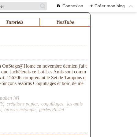
Connexion
+
Créer mon blog
Tutoriels
YouTube
é à OnStage@Home en novembre dernier, j'ai t
s que j'achèterais ce Lot Les Amis sont comm
 Art. 156206 comprenant le Set de Tampons d
oinçons assortis Coquillages et bord de me
malien [
#
]
IY
,
créations papier
,
coquillages
,
les amis
s
,
brosses estompe
,
perles Pastel