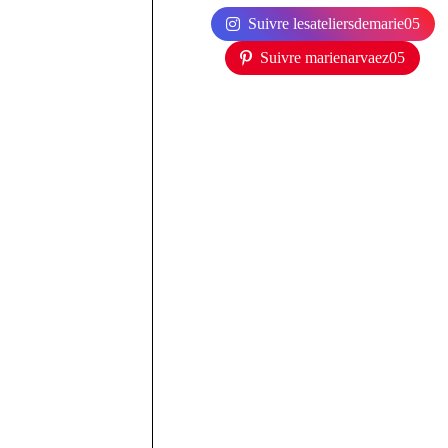
Suivre lesateliersdemarie05
Suivre marienarvaez05