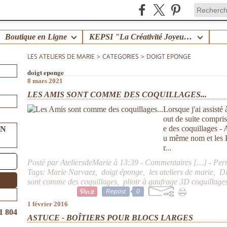
Boutique en Ligne
KEPSI "La Créativité Joyeuse en Famille" !
LES ATELIERS DE MARIE
>
CATEGORIES
>
DOIGT EPONGE
doigt eponge
8 mars 2021
LES AMIS SONT COMME DES COQUILLAGES...
Lorsque j'ai assist
out de suite compri
e des coquillages -
UN
u même nom et les P
r...
Posté par AteliersdeMarie à 13:39 -
Commentaires [
…
]
- Per
Tags:
Marie Narvaez
,
doigt éponge
,
les ateliers de marie
,
D
sont comme des coquillages
,
plioir à gaufrage 3D coquillage
Repost
0
1 février 2016
1 804
ASTUCE - BOÎTIERS POUR BLOCS LARGES