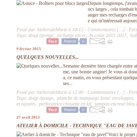
Depuis longtemps, j'avais 
ocs larges , cela tombait 
anger mes recharges d'enc
e qui m'intéressait aujourd'
Posté par AteliersdeMarie à 18:12 -
Commentaires [
…
]
- Per
Tags:
doigt éponge
,
recharge encre
,
In color 2015 2017
,
boî
Repost
0
9 février 2015
QUELQUES NOUVELLES...
Semaine dernière bien chargée entre ate
me, une bonne angine! Je vous ai donc 
a, ce matin, en vous présentant quelqu
ses...
Posté par AteliersdeMarie à 12:40 -
Commentaires [
…
]
- Per
Tags:
doigt éponge
,
planche de marquage Insta' enveloppes
et rayures
,
perforatrice chouette en kit
,
tampon encreur bleu 
Repost
0
27 avril 2013
ATELIER À DOMICILE - TECHNIQUE "EAU DE JAV
Voici le projet