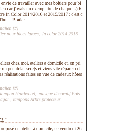
envie de travailler avec mes boîtiers pour bl
bien car j'avais un exemplaire de chaque :-) R
re In Color 2014/2016 et 2015/2017 : c'est c
hui... Boîtier...
malien [
#
]
tier pour blocs larges
,
In color 2014 2016
liers chez moi, ateliers à domicile et, en pri
un peu délaissé(e)s et viens vite réparer cel
es réalisations faites en vue de cadeaux hôtes
malien [
#
]
,
tampon Hardwood
,
masque décoratif Pois
lagon
,
tampons Arbre protecteur
EL"
 proposé en atelier à domicile, ce vendredi 26