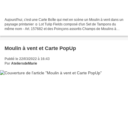
Aujourd'hui, c'est une Carte Boîte qui met en scène un Moulin à vent dans un
paysage printanier ☺ Lot Tulip Fields composé d'un Set de Tampons du
même nom - Art. 157682 et des Poinçons assortis Champs de Moulins à
Vent - Art. 157683 Papiers Imprimés Nouveaux...
Moulin à vent et Carte PopUp
Publié le 22/03/2022 à 16:43
Par
AteliersdeMarie