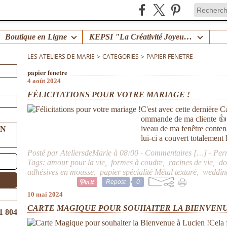
Boutique en Ligne
KEPSI "La Créativité Joyeuse en Famille" !
LES ATELIERS DE MARIE
>
CATEGORIES
>
PAPIER FENETRE
papier fenetre
4 août 2024
FÉLICITATIONS POUR VOTRE MARIAGE !
C'est avec cette dernière Ca
ommande de ma cliente 👍 A
iveau de ma fenêtre contena
UN
lui-ci a couvert totalement l
Posté par AteliersdeMarie à 08:00 -
Commentaires [
…
]
- Per
Tags:
amour pour la vie
,
formes à coudre
,
racines de vie
,
do
adhésives en mousse
,
papier spécialité Métal texturé
,
weddin
Repost
0
10 mai 2024
CARTE MAGIQUE POUR SOUHAITER LA BIENVENUE
1 804
Cela 