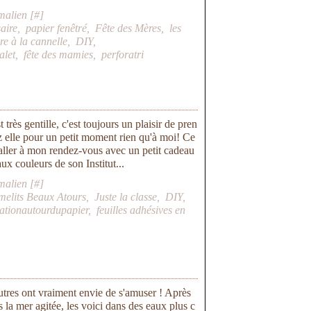
malien [
#
]
aire
,
papier fenêtré
,
Fête des Mères
,
les
re à la cannelle
,
DIY
,
alet
,
fête des mamies
,
perforatri
très gentille, c'est toujours un plaisir de pren
 elle pour un petit moment rien qu'à moi! Ce
 d'aller à mon rendez-vous avec un petit cadeau
aux couleurs de son Institut...
malien [
#
]
melits Beaux Atours
,
Juste la classe
,
DIY
,
eationautourdupapier
,
feuilles adhésives en
tres ont vraiment envie de s'amuser ! Après
 la mer agitée, les voici dans des eaux plus c