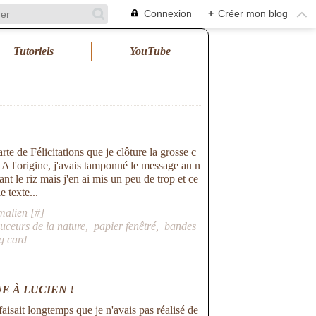
Connexion
+
Créer mon blog
Tutoriels
YouTube
rte de Félicitations que je clôture la grosse c
 l'origine, j'avais tamponné le message au n
nt le riz mais j'en ai mis un peu de trop et ce
e texte...
malien [
#
]
uceurs de la nature
,
papier fenêtré
,
bandes
g card
 À LUCIEN !
faisait longtemps que je n'avais pas réalisé de