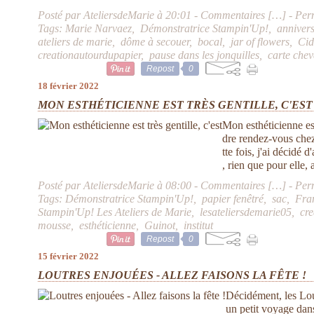
Posté par AteliersdeMarie à 20:01 -
Commentaires [
…
]
- Per
Tags:
Marie Narvaez
,
Démonstratrice Stampin'Up!
,
annivers
ateliers de marie
,
dôme à secouer
,
bocal
,
jar of flowers
,
Cid
creationautourdupapier
,
pause dans les jonquilles
,
carte chev
Repost
0
18 février 2022
MON ESTHÉTICIENNE EST TRÈS GENTILLE, C'EST
Mon esthéticienne est 
dre rendez-vous chez
tte fois, j'ai décidé
, rien que pour elle, 
Posté par AteliersdeMarie à 08:00 -
Commentaires [
…
]
- Per
Tags:
Démonstratrice Stampin'Up!
,
papier fenêtré
,
sac
,
Fra
Stampin'Up! Les Ateliers de Marie
,
lesateliersdemarie05
,
cr
mousse
,
esthéticienne
,
Guinot
,
institut
Repost
0
15 février 2022
LOUTRES ENJOUÉES - ALLEZ FAISONS LA FÊTE !
Décidément, les Lou
un petit voyage dans