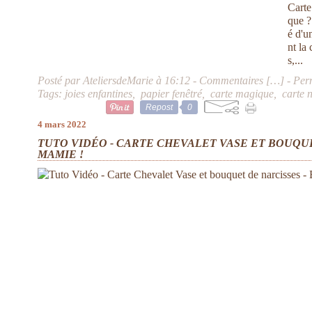
Carte
que ?
é d'u
nt la
s,...
Posté par AteliersdeMarie à 16:12 -
Commentaires [
…
]
- Per
Tags:
joies enfantines
,
papier fenêtré
,
carte magique
,
carte 
Repost
0
4 mars 2022
TUTO VIDÉO - CARTE CHEVALET VASE ET BOUQU
MAMIE !