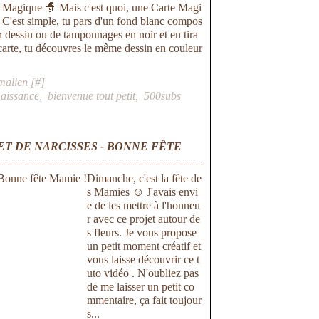
 Magique 🧙 Mais c'est quoi, une Carte Magi
 C'est simple, tu pars d'un fond blanc compos
n dessin ou de tamponnages en noir et en tira
 carte, tu découvres le même dessin en couleur
malien [
#
]
naissance
,
bienvenue tout petit
,
500subs
ET DE NARCISSES - BONNE FÊTE
Dimanche, c'est la fête de
s Mamies ☺ J'avais envi
e de les mettre à l'honneu
r avec ce projet autour de
s fleurs. Je vous propose
un petit moment créatif et
vous laisse découvrir ce t
uto vidéo . N'oubliez pas
de me laisser un petit co
mmentaire, ça fait toujour
s...