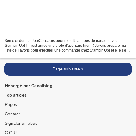
3ème et dernier Jeu/Concours pour mes 15 années de partage avec
Stampin'Up! Il m'est arrivé une drôle d'aventure hier :-( J'avais préparé ma
liste de Favoris pour effectuer une commande chez Stampin'Up! et elle s'est
transformée en Charades ! Aidez-moi...
Page suivante >
Hébergé par Canalblog
Top articles
Pages
Contact
Signaler un abus
C.G.U.