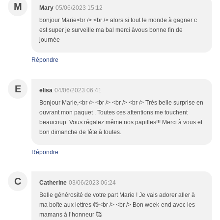
M
Mary
05/06/2023 15:12
bonjour Marie<br /> <br /> alors si tout le monde à gagner c
est super je surveille ma bal merci àvous bonne fin de
journée
Répondre
E
elisa
04/06/2023 06:41
Bonjour Marie,<br /> <br /> <br /> <br /> Très belle surprise en
ouvrant mon paquet . Toutes ces attentions me touchent
beaucoup. Vous régalez même nos papilles!!! Merci à vous et
bon dimanche de fête à toutes.
Répondre
C
Catherine
03/06/2023 06:24
Belle générosité de votre part Marie ! Je vais adorer aller à
ma boîte aux lettres 😋<br /> <br /> Bon week-end avec les
mamans à l’honneur 🥰