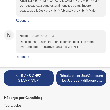
REUNION<br /> <br /> 14- CADEAU<br /> <br /> <br /> <br />
Le nouveau catalogue est vraiment très beau. Encore
beaucoup d'idées.<br /> <br /> A bientôt<br /> <br /> Majo
Répondre
N
Nicole T
04/05/2023 19:31
Désolée mais tes chiffres sont tellement petits que même
avec une loupe je n'arrive pas à les voir. N.T.
Répondre
< 15 ANS CHEZ
Résultats 1er Jeu/Concours
STAMPIN'UP!
- Le Jeu des 7 différences -
Mes 15 ans avec
Stampin'Up! >
Hébergé par Canalblog
Top articles