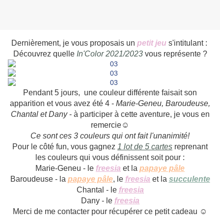
Dernièrement, je vous proposais un
petit jeu
s'intitulant :
Découvrez quelle
In'Color 2021/2023
vous représente ?
Pendant 5 jours, une couleur différente faisait son
apparition et vous avez été 4 -
Marie-Geneu, Baroudeuse,
Chantal et Dany
-
à participer à cette aventure, je vous en
remercie☺
Ce sont ces 3 couleurs qui ont fait l'unanimité!
Pour le côté fun, vous gagnez
1 lot de 5 cartes
reprenant
les couleurs qui vous définissent soit pour :
Marie-Geneu - le
freesia
et la
papaye pâle
Baroudeuse - la
papaye pâle
, le
freesia
et la
succulente
Chantal - le
freesia
Dany - le
freesia
Merci de me contacter pour récupérer ce petit cadeau ☺