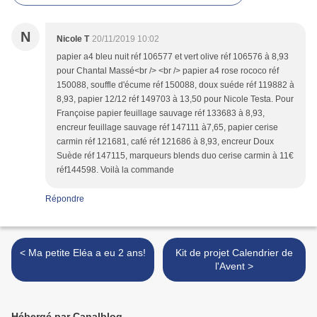
N
Nicole T
20/11/2019 10:02
papier a4 bleu nuit réf 106577 et vert olive réf 106576 à 8,93
pour Chantal Massé<br /> <br /> papier a4 rose rococo réf
150088, souffle d'écume réf 150088, doux suéde réf 119882 à
8,93, papier 12/12 réf 149703 à 13,50 pour Nicole Testa. Pour
Françoise papier feuillage sauvage réf 133683 à 8,93,
encreur feuillage sauvage réf 147111 à7,65, papier cerise
carmin réf 121681, café réf 121686 à 8,93, encreur Doux
Suède réf 147115, marqueurs blends duo cerise carmin à 11€
réf144598. Voilà la commande
Répondre
< Ma petite Eléa a eu 2 ans!
Kit de projet Calendrier de
l'Avent >
Hébergé par Canalblog