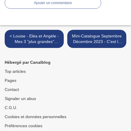
Ajouter un commentaire
< Louise - Eléa et Angèle -
Mini-Catalogue Septembre
Mes 3 "plus grandes"
Décembre 2023 - C'est le
petites-filles
jour J 🤩 >
Hébergé par Canalblog
Top articles
Pages
Contact
Signaler un abus
C.G.U.
Cookies et données personnelles
Préférences cookies