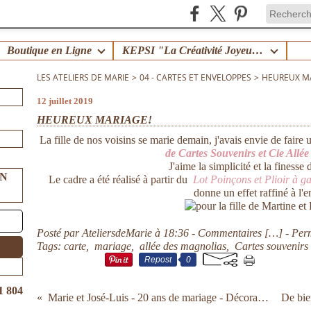
Boutique en Ligne
KEPSI "La Créativité Joyeuse en Famille" !
LES ATELIERS DE MARIE
>
04 - CARTES ET ENVELOPPES
>
HEUREUX M
12 juillet 2019
HEUREUX MARIAGE!
La fille de nos voisins se marie demain, j'avais envie de faire u
de Cartes Souvenirs et Cie Allé
J'aime la simplicité et la finesse
UN
Le cadre a été réalisé à partir du
Lot Poinçons
et Plioir à g
donne un effet raffiné à l'e
Posté par AteliersdeMarie à 18:36 -
Commentaires [
…
]
- Per
Tags:
carte
,
mariage
,
allée des magnolias
,
Cartes souvenirs 
Repost
0
1 804
Marie et José-Luis - 20 ans de mariage - Décoration