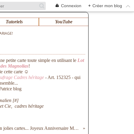
Connexion
+
Créer mon blog
Tutoriels
YouTube
ARIAGE!
ne petite carte toute simple en utilisant le
Lot
e des Magnolias
!
 de cette carte ☺
aufrage Cadres héritage
- Art. 152325 - qui
nsemble...
malien [
#
]
et Cie
,
cadres héritage
De bien jolies cartes... Joyeux Anniversaire Marie!