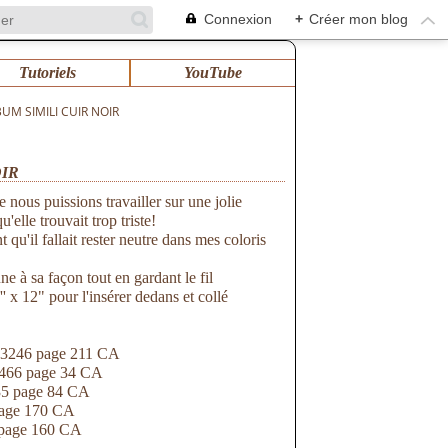
Connexion
+
Créer mon blog
Tutoriels
YouTube
M SIMILI CUIR NOIR
OIR
 nous puissions travailler sur une jolie
u'elle trouvait trop triste!
 qu'il fallait rester neutre dans mes coloris
ne à sa façon tout en gardant le fil
' x 12" pour l'insérer dedans et collé
143246 page 211 CA
3466 page 34 CA
35 page 84 CA
page 170 CA
8 page 160 CA