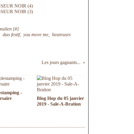
malien [
#
]
,
duo festif
,
you move me
,
heureuses
Les jours gagnants...
estamping -
rsaire
Blog Hop du 05 janvier
2019 - Sale-A-Bration