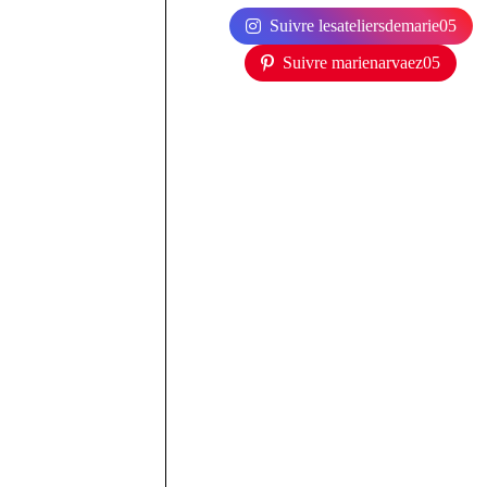
Suivre lesateliersdemarie05
Suivre marienarvaez05