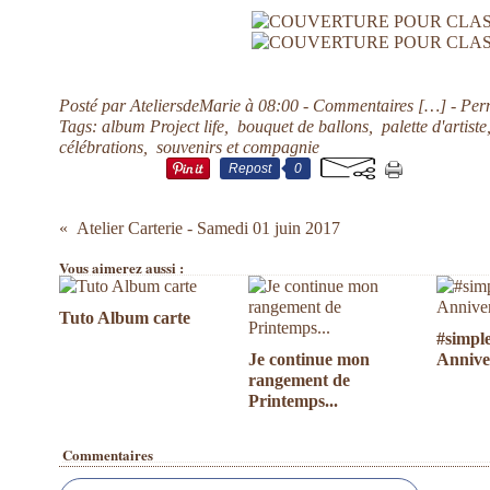
Posté par AteliersdeMarie à 08:00 -
Commentaires [
…
]
- Per
Tags:
album Project life
,
bouquet de ballons
,
palette d'artiste
célébrations
,
souvenirs et compagnie
Repost
0
Atelier Carterie - Samedi 01 juin 2017
Vous aimerez aussi :
Tuto Album carte
#simpl
Je continue mon
Annive
rangement de
Printemps...
Commentaires