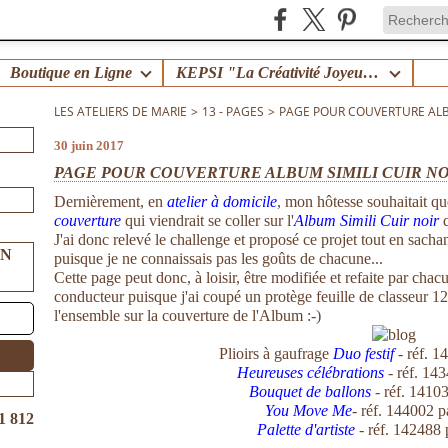
Boutique en Ligne
KEPSI "La Créativité Joyeuse en Famille" !
LES ATELIERS DE MARIE
>
13 - PAGES
>
PAGE POUR COUVERTURE ALBU
30 juin 2017
PAGE POUR COUVERTURE ALBUM SIMILI CUIR N
Dernièrement, en
atelier à domicile
, mon hôtesse souhaitait que
couverture
qui viendrait se coller sur l'
Album Simili Cuir noir
q
J'ai donc relevé le challenge et proposé ce projet tout en sachant
UN
puisque je ne connaissais pas les goûts de chacune...
Cette page peut donc, à loisir, être modifiée et refaite par chacu
conducteur puisque j'ai coupé un protège feuille de classeur 12'
l'ensemble sur la couverture de l'Album :-)
Plioirs à gaufrage
Duo festif
- réf. 
Heureuses célébrations
- réf. 14
Bouquet de ballons
- réf. 1410
You Move Me
- réf. 144002 
1 812
Palette d'artiste
- réf. 14248