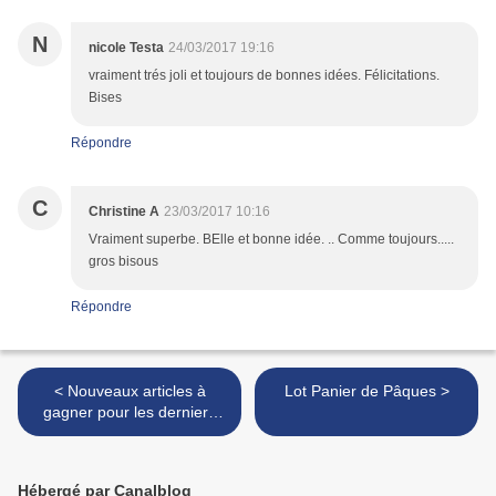
N
nicole Testa
24/03/2017 19:16
vraiment trés joli et toujours de bonnes idées. Félicitations.
Bises
Répondre
C
Christine A
23/03/2017 10:16
Vraiment superbe. BElle et bonne idée. .. Comme toujours.....
gros bisous
Répondre
< Nouveaux articles à
Lot Panier de Pâques >
gagner pour les derniers
jours Sale-A-Bration!
Hébergé par Canalblog