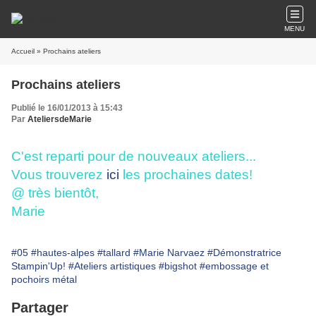
MENU
Accueil
» Prochains ateliers
Prochains ateliers
Publié le 16/01/2013 à 15:43
Par
AteliersdeMarie
C'est reparti pour de nouveaux ateliers...
Vous trouverez
ici
les prochaines dates!
@ très bientôt,
Marie
#05
#hautes-alpes
#tallard
#Marie Narvaez
#Démonstratrice
Stampin'Up!
#Ateliers artistiques
#bigshot
#embossage et
pochoirs métal
Partager