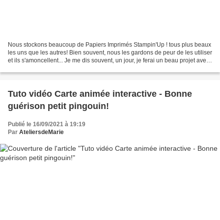
Nous stockons beaucoup de Papiers Imprimés Stampin'Up ! tous plus beaux
les uns que les autres! Bien souvent, nous les gardons de peur de les utiliser
et ils s'amoncellent... Je me dis souvent, un jour, je ferai un beau projet avec
tel ou tel papier mais...
Tuto vidéo Carte animée interactive - Bonne
guérison petit pingouin!
Publié le 16/09/2021 à 19:19
Par
AteliersdeMarie