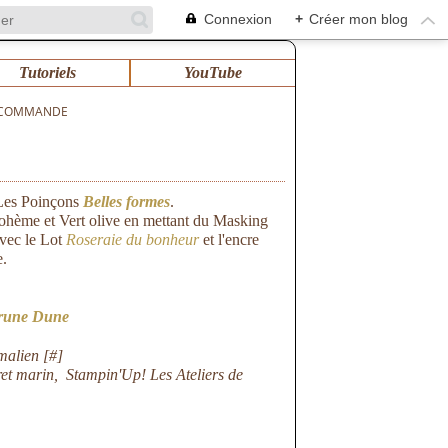
Connexion
+
Créer mon blog
Tutoriels
YouTube
 COMMANDE
 Les Poinçons
Belles formes
.
ohème et Vert olive en mettant du Masking
avec le Lot
Roseraie du bonheur
et l'encre
e.
rune Dune
malien [
#
]
ret marin
,
Stampin'Up! Les Ateliers de