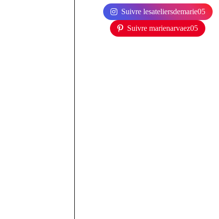
Suivre lesateliersdemarie05
Suivre marienarvaez05