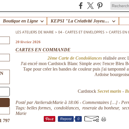
Boutique en Ligne
KEPSI "La Créativité Joyeuse en Famille" !
LES ATELIERS DE MARIE
>
04 - CARTES ET ENVELOPPES
>
CARTES EN
20 février 2026
CARTES EN COMMANDE
2ème Carte de Condoléances
réalisée avec
J'ai encré mon Cardstock Blanc Simple avec l'encre Bleu B
Tape pour créer les bandes de couleur puis j'ai tamponné 
UN
Ardoise bourgeois
Cardstock
Secret marin
-
B
Posté par AteliersdeMarie à 18:06 -
Commentaires [
…
]
- Per
Tags:
belles formes
,
condoléances
,
roseraie du bonheur
,
sec
Marie
Repost
0
1 797