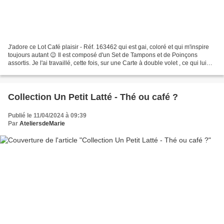
J'adore ce Lot Café plaisir - Réf. 163462 qui est gai, coloré et qui m'inspire
toujours autant 😉 Il est composé d'un Set de Tampons et de Poinçons
assortis. Je l'ai travaillé, cette fois, sur une Carte à double volet , ce qui lui
donne encore plus de...
Collection Un Petit Latté - Thé ou café ?
Publié le 11/04/2024 à 09:39
Par
AteliersdeMarie