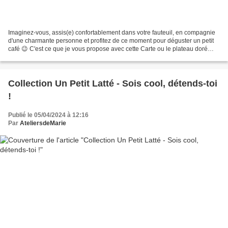
Imaginez-vous, assis(e) confortablement dans votre fauteuil, en compagnie
d'une charmante personne et profitez de ce moment pour déguster un petit
café 😉 C'est ce que je vous propose avec cette Carte ou le plateau doré
n'attend plus que vous ! Papiers...
Collection Un Petit Latté - Sois cool, détends-toi
!
Publié le 05/04/2024 à 12:16
Par
AteliersdeMarie