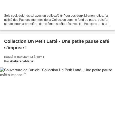
Sois cool, détends-toi avec un petit café ☕️ Pour ces deux Mignonnettes, j'ai
utilisé des Papiers Imprimés de la Collection comme fond de page, puis j'ai
ajouté, pour la première, des éléments détourés avec les Poinçons ou à la
main et un cookie d'un...
Collection Un Petit Latté - Une petite pause café
s'impose !
Publié le 04/04/2024 à 10:11
Par
AteliersdeMarie