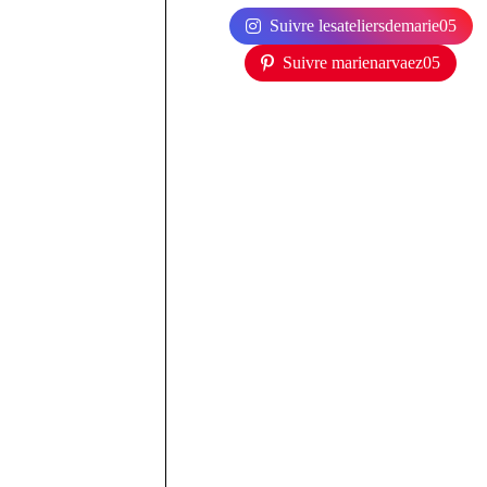
Suivre lesateliersdemarie05
Suivre marienarvaez05