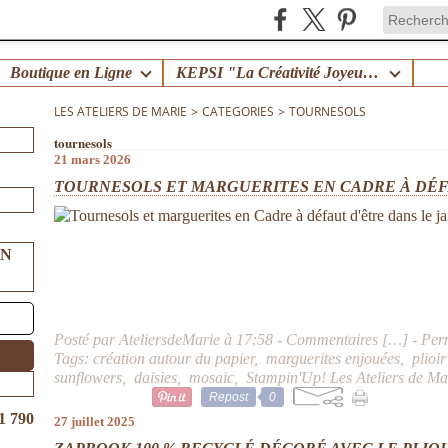
Boutique en Ligne
KEPSI "La Créativité Joyeuse en Famille" !
LES ATELIERS DE MARIE
>
CATEGORIES
>
TOURNESOLS
tournesols
21 mars 2026
TOURNESOLS ET MARGUERITES EN CADRE À DÉFA
UN
Posté par AteliersdeMarie à 17:58 -
Commentaires [
…
]
- Per
Tags:
création autour du papier
,
marguerites enjouées
,
plioi
sunflowers
,
daisies
,
mosaic
,
Stampin'Up! Les Ateliers de Ma
Repost
0
1 790
27 juillet 2025