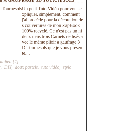
IR À GAUFRAGE 3D TOURNESOLS
Un petit Tuto Vidéo pour vous e
xpliquer, simplement, comment
j'ai procédé pour la décoration de
s couvertures de mon ZapBook
100% recyclé. Ce n'est pas un ni
deux mais trois Carnets réalisés a
vec le même plioir à gaufrage 3
D Tournesols que je vous présen
te,...
malien [
#
]
s
,
DIY
,
doux pastels
,
tuto vidéo
,
stylo