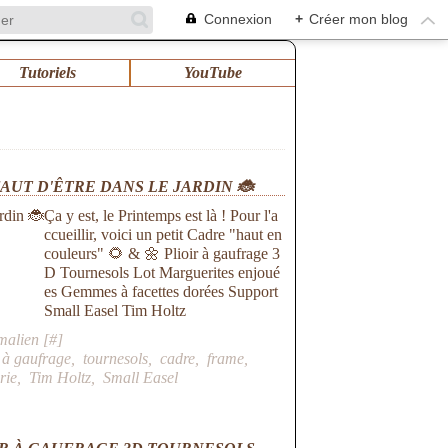
Connexion
+
Créer mon blog
Tutoriels
YouTube
UT D'ÊTRE DANS LE JARDIN 🐞
Ça y est, le Printemps est là ! Pour l'a
ccueillir, voici un petit Cadre "haut en
couleurs" 🌻 & 🌼 Plioir à gaufrage 3
D Tournesols Lot Marguerites enjoué
es Gemmes à facettes dorées Support
Small Easel Tim Holtz
malien [
#
]
r à gaufrage
,
tournesols
,
cadre
,
frame
,
rie
,
Tim Holtz
,
Small Easel