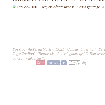
ZAPBOOK 100 % RECYCLÉ DÉCORÉ AVEC LE PLIO
Posté par AteliersdeMarie à 13:21 -
Commentaires [
…
]
- Per
Tags:
ZapBook
,
Tournesols
,
Plioir à gaufrage 3D Tournesol
pinceau Wink of Stella
Repost
0