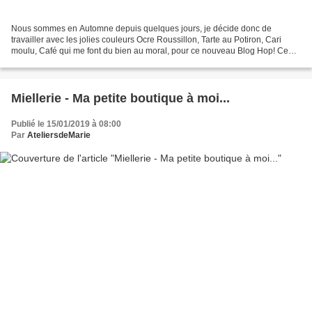
Nous sommes en Automne depuis quelques jours, je décide donc de
travailler avec les jolies couleurs Ocre Roussillon, Tarte au Potiron, Cari
moulu, Café qui me font du bien au moral, pour ce nouveau Blog Hop! Ce
n'est jamais facile de quitter l'été car,...
Miellerie - Ma petite boutique à moi...
Publié le 15/01/2019 à 08:00
Par
AteliersdeMarie