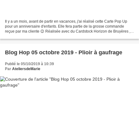
Il y a un mois, avant de partir en vacances, j'ai réalisé cette Carte Pop Up
pour un anniversaire d'enfants. Elle fera partie de la grosse commande
reçue par ma cliente 😉 Réalisée avec du Cardstock Horizon de Bruyères ,
elle met en scène des enfants qui...
Blog Hop 05 octobre 2019 - Plioir à gaufrage
Publié le 05/10/2019 à 10:39
Par
AteliersdeMarie