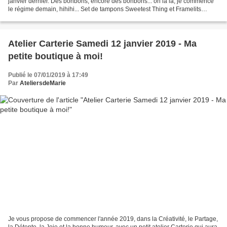
janvier dernier. Des bonbons, encore des bonbons... oh là là, je commence
le régime demain, hihihi... Set de tampons Sweetest Thing et Framelits
assortis Bocal de bonbons Papiers de...
Atelier Carterie Samedi 12 janvier 2019 - Ma
petite boutique à moi!
Publié le 07/01/2019 à 17:49
Par
AteliersdeMarie
Je vous propose de commencer l'année 2019, dans la Créativité, le Partage,
la Détente, la Joie et la bonne humeur, avec un petit atelier Carterie qui aura