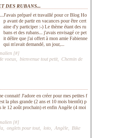
T DES RUBANS...
J'avais préparé et travaillé pour ce Blog Ho
p avant de partir en vacances pour être cert
aine d'y participer :-) Le thème étant des ru
bans et des rubans... j'avais envisagé ce pet
it délire que j'ai offert à mon amie Fabienne
qui m'avait demandé, un jour,...
malien [
#
]
de voeux
,
bienvenue tout petit
,
Chemin de
 connait! J'adore en créer pour mes petites f
est la plus grande (2 ans et 10 mois bientôt) p
is le 12 août prochain) et enfin Angèle (4 moi
malien [
#
]
éa
,
onglets pour tout
,
loto
,
Angèle
,
Bike