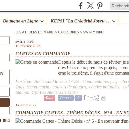
Boutique en Ligne
KEPSI "La Créativité Joyeuse en Famille" !
LES ATELIERS DE MARIE
>
CATEGORIES
>
SWIRLY BIRD
swirly bird
19 février 2026
CARTES EN COMMANDE
Depuis le début du mois de février, je su
dres ! Les deux premiers projets, je vou
erne le troisième, il s'agit d'une comm
UN
Posté par AteliersdeMarie à 17:29 -
Commentaires [
…
]
- Per
Tags:
secret marin
,
couvert de nuages
,
cercles pointillés
,
swi
Stampin'Up! Les Ateliers de Marie
Repost
0
14 août 2022
COMMANDE CARTES - THÈME DÉCÈS - N° 5 - EN S
1 804