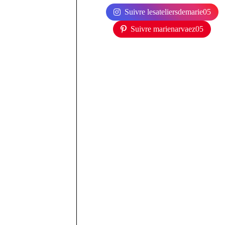
Suivre lesateliersdemarie05
Suivre marienarvaez05