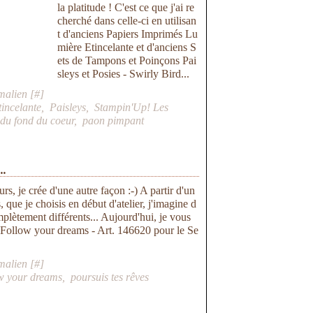
la platitude ! C'est ce que j'ai re
cherché dans celle-ci en utilisan
t d'anciens Papiers Imprimés Lu
mière Etincelante et d'anciens S
ets de Tampons et Poinçons Pai
sleys et Posies - Swirly Bird...
malien [
#
]
tincelante
,
Paisleys
,
Stampin'Up! Les
 du fond du coeur
,
paon pimpant
..
urs, je crée d'une autre façon :-) A partir d'un
 que je choisis en début d'atelier, j'imagine d
plètement différents... Aujourd'hui, je vous
 Follow your dreams - Art. 146620 pour le Se
malien [
#
]
ow your dreams
,
poursuis tes rêves