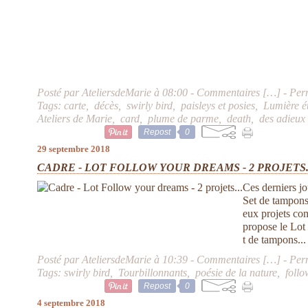
Posté par AteliersdeMarie à 08:00 -
Commentaires [
…
]
- Per
Tags:
carte
,
décès
,
swirly bird
,
paisleys et posies
,
Lumière é
Ateliers de Marie
,
card
,
plume de parme
,
death
,
des adieux
Repost
0
29 septembre 2018
CADRE - LOT FOLLOW YOUR DREAMS - 2 PROJETS.
Ces derniers jo
Set de tampons,
eux projets com
propose le Lot
t de tampons...
Posté par AteliersdeMarie à 10:39 -
Commentaires [
…
]
- Per
Tags:
swirly bird
,
Tourbillonnants
,
poésie de la nature
,
foll
Repost
0
4 septembre 2018