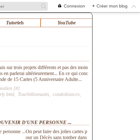
Connexion
+
Créer mon blog
Tutoriels
YouTube
is sur trois projets différents et pas des moin
s en parlerai ultérieurement... En ce qui conc
ande de 15 Cartes (5 Anniversaire Adulte...
malien [
#
]
rly bird
,
Tourbillonnants
,
condoléances
,
OUVENIR D'UNE PERSONNE ...
On peut faire des jolies cartes p
our un Décès sans tomber dans