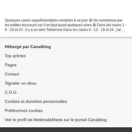
Quelques cases supplémentaires remplies à ce jour 🤩 On commence par
les petites douceurs car il en faut aussi quelques-unes 🤪 Dans les cases 1 -
9 - 15 et 23 , il y a un mini Toblerone Dans les cases 4 - 12 - 19 et 24 , j'ai
emballé sous vide, une pâte...
Hébergé par Canalblog
Top articles
Pages
Contact
Signaler un abus
C.G.U.
Cookies et données personnelles
Préférences cookies
Voir le profil de AteliersdeMarie sur le portail Canalblog