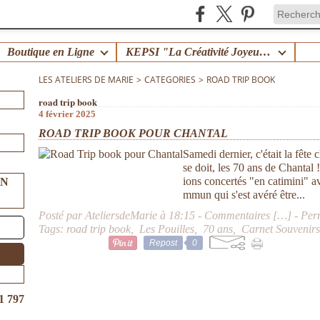
Boutique en Ligne
KEPSI "La Créativité Joyeuse en Famille" !
LES ATELIERS DE MARIE
>
CATEGORIES
>
ROAD TRIP BOOK
road trip book
4 février 2025
ROAD TRIP BOOK POUR CHANTAL
Samedi dernier, c'était la fêt
se doit, les 70 ans de Chantal
ions concertés "en catimini" av
UN
mmun qui s'est avéré être...
Posté par AteliersdeMarie à 18:15 -
Commentaires [
…
]
- Per
Tags:
road trip book
,
Les Pouilles
,
70 ans
,
Carnet Souvenir
Repost
0
1 797