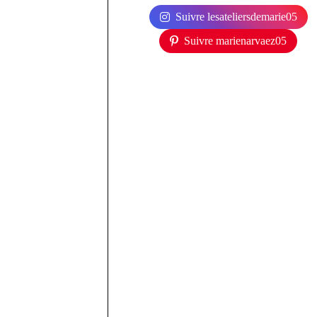
Suivre lesateliersdemarie05
Suivre marienarvaez05